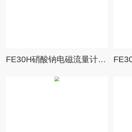
FE30H硝酸钠电磁流量计报价厂商_德国科威勒