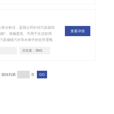
数-水质分析仪，是我公司针对污染源排
查看详情
功能*、准确度高。可用于生活饮用
疗及城镇污水等水体中的化学需氧
快速测定。采用光栅分光系统，配有
浏览量：
3841
用。
页 跳转到第
页