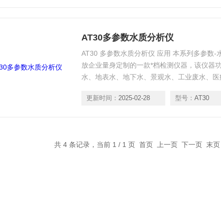
AT30多参数水质分析仪
AT30 多参数水质分析仪 应用 本系列多参
放企业量身定制的一款*档检测仪器，该仪器
水、地表水、地下水、景观水、工业废水、医
量COD、总磷、总氮、氨氮、浊度等参数的
更新时间：
2025-02-28
型号：
AT30
多功能软件，可替代分光光度计，实现一机多
共 4 条记录，当前 1 / 1 页 首页 上一页 下一页 末