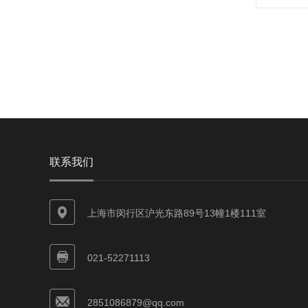
联系我们
上海市闵行区沪光东路89号13幢1楼111室
021-52271113
2851086879@qq.com