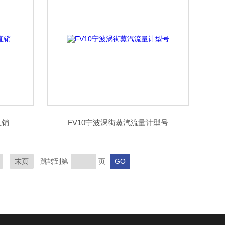
直销
FV10宁波涡街蒸汽流量计型号
末页
跳转到第
页