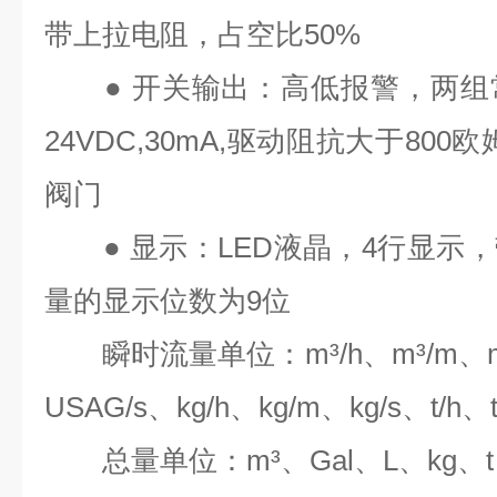
带上拉电阻，占空比
50%
●
开关输出：高低报警，两组
24VDC,30mA,
驱动阻抗大于
800
欧
阀门
●
显示：
LED
液晶，
4
行显示，
量的显示位数为
9
位
瞬时流量单位：
m³/h
、
m³/m
、
USAG/s
、
kg/h
、
kg/m
、
kg/s
、
t/h
、
总量单位：
m³
、
Gal
、
L
、
kg
、
t