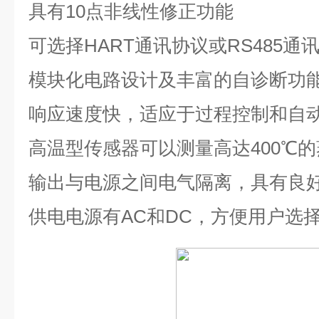
具有
10
点非线性修正功能
可选择
HART
通讯协议或
RS485
通
模块化电路设计及丰富的自诊断功
响应速度快，适应于过程控制和自
高温型传感器可以测量高达
400℃
的
输出与电源之间电气隔离，具有良
供电电源有
AC
和
DC
，方便用户选