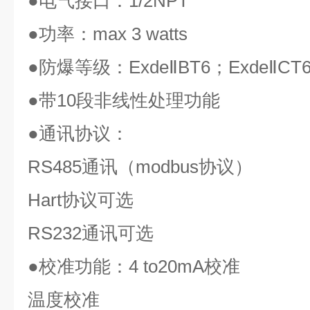
●
电气接口：
1/2NPT
●
功率：
max 3 watts
●
防爆等级：
ExdeⅡBT6
；
ExdeⅡCT
●
带
10
段非线性处理功能
●
通讯协议：
RS485
通讯（
modbus
协议）
Hart
协议可选
RS232
通讯可选
●
校准功能：
4 to20mA
校准
温度校准