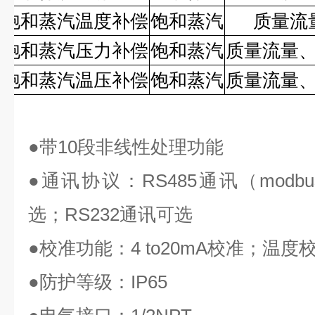
饱和蒸汽温度补偿
饱和蒸汽
质量流
饱和蒸汽压力补偿
饱和蒸汽
质量流量
饱和蒸汽温压补偿
饱和蒸汽
质量流量
●
带
10
段非线性处理功能
●
通讯协议：
RS485
通讯（
modbu
选；
RS232
通讯可选
●
校准功能：
4 to20mA
校准；温度
●
防护等级：
IP65