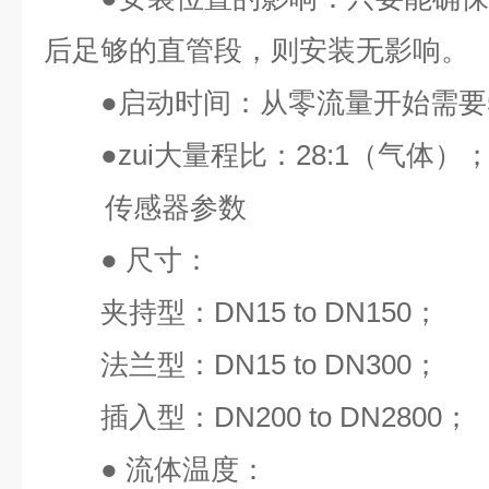
后足够的直管段，则安装无影响。
●
启动时间：从零流量开始需要
●
zui
大量程比：
28:1
（气体）
传感器参数
●
尺寸：
夹持型：
DN15 to DN150
；
法兰型：
DN15 to DN300
；
插入型：
DN200 to DN2800
；
●
流体温度：