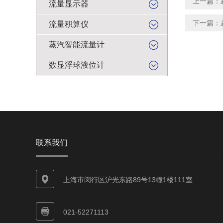
上一篇：
流量显示器
下一篇：
流量积算仪
蒸汽智能流量计
数显浮球液位计
联系我们
上海市闵行区沪光东路89号13幢1楼111室
021-52271113