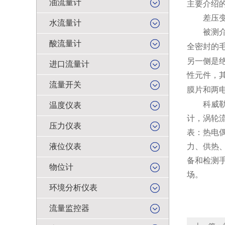
油流量计
主要介绍
差压变送
水流量计
被测介
酸流量计
全密封的
另一侧是
进口流量计
性元件，
流量开关
膜片和两
科威勒公
温度仪表
计，涡轮
压力仪表
表：热电
液位仪表
力、供热
备和检测
物位计
场。
环境分析仪表
流量监控器