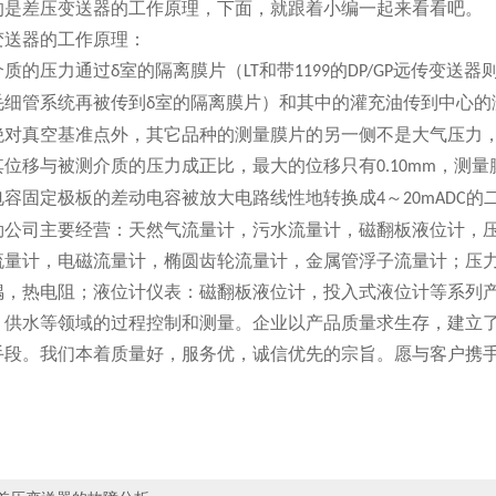
的是差压变送器的工作原理，下面，就跟着小编一起来看看吧。
器的工作原理：
质的压力通过
室的隔离膜片（
和带
的
远传变送器
δ
LT
1199
DP/GP
毛细管系统再被传到
室的隔离膜片）和其中的灌充油传到中心的
δ
绝对真空基准点外，其它品种的测量膜片的另一侧不是大气压力
其位移与被测介质的压力成正比，最大的位移只有
，测量
0.10mm
电容固定极板的差动电容被放大电路线性地转换成
～
的
4
20mADC
司主要经营：天然气流量计，污水流量计，磁翻板液位计，压
流量计，电磁流量计，椭圆齿轮流量计，金属管浮子流量计；压
偶，热电阻；液位计仪表：磁翻板液位计，投入式液位计等系列
、供水等领域的过程控制和测量。企业以产品质量求生存，建立了
手段。我们本着质量好，服务优，诚信优先的宗旨。愿与客户携