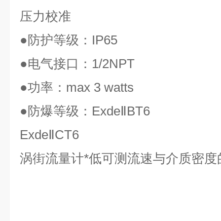
压力校准
●
防护等级：
IP65
●
电气接口：
1/2NPT
●
功率：
max 3 watts
●
防爆等级：
ExdeⅡBT6
ExdeⅡCT6
涡街流量计*低可测流速与介质密度