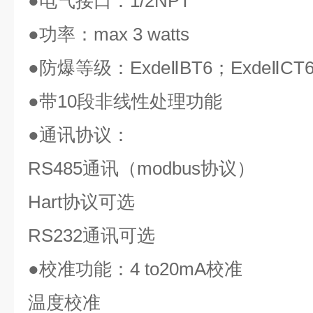
●
电气接口：
1/2NPT
●
功率：
max 3 watts
●
防爆等级：
ExdeⅡBT6
；
ExdeⅡCT
●
带
10
段非线性处理功能
●
通讯协议：
RS485
通讯（
modbus
协议）
Hart
协议可选
RS232
通讯可选
●
校准功能：
4 to20mA
校准
温度校准