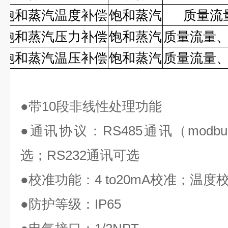
饱和蒸汽温度补偿
饱和蒸汽
质量流
饱和蒸汽压力补偿
饱和蒸汽
质量流量
饱和蒸汽温压补偿
饱和蒸汽
质量流量
●
带
10
段非线性处理功能
●
通讯协议：
RS485
通讯（
modbu
选；
RS232
通讯可选
●
校准功能：
4 to20mA
校准；温度
●
防护等级：
IP65