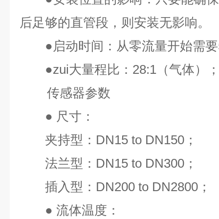
后足够的直管段，则安装无影响。
●
启动时间：从零流量开始需要
●
zui
大量程比：
28:1
（气体）
传感器参数
●
尺寸：
夹持型：
DN15 to DN150
；
法兰型：
DN15 to DN300
；
插入型：
DN200 to DN2800
；
●
流体温度：