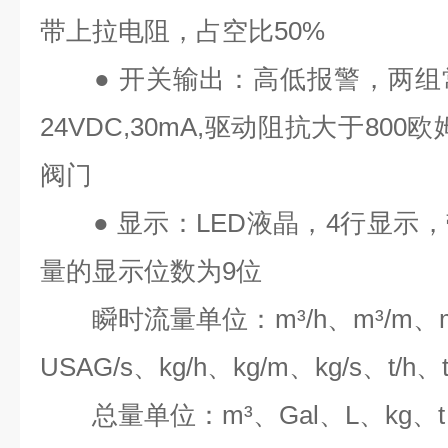
带上拉电阻，占空比
50%
●
开关输出：高低报警，两组
24VDC,30mA,
驱动阻抗大于
800
欧
阀门
●
显示：
LED
液晶，
4
行显示，
量的显示位数为
9
位
瞬时流量单位：
m³/h
、
m³/m
、
USAG/s
、
kg/h
、
kg/m
、
kg/s
、
t/h
、
总量单位：
m³
、
Gal
、
L
、
kg
、
t