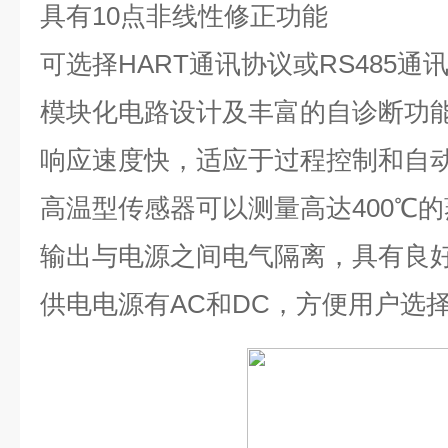
具有
10
点非线性修正功能
可选择
HART
通讯协议或
RS485
通
模块化电路设计及丰富的自诊断功
响应速度快，适应于过程控制和自
高温型传感器可以测量高达
400℃
的
输出与电源之间电气隔离，具有良
供电电源有
AC
和
DC
，方便用户选