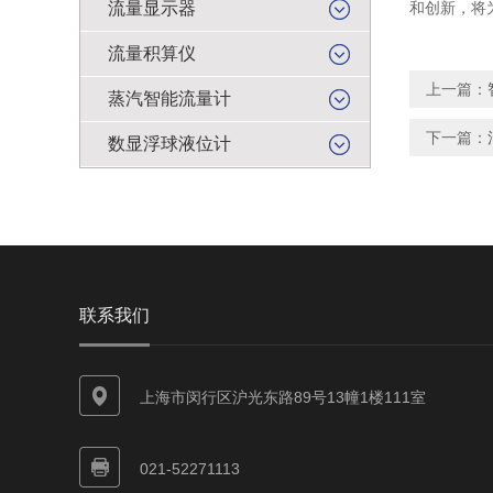
流量显示器
和创新，将
流量积算仪
上一篇：
蒸汽智能流量计
下一篇：
数显浮球液位计
联系我们
上海市闵行区沪光东路89号13幢1楼111室
021-52271113