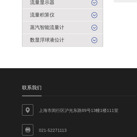
流量显示器
流量积算仪
蒸汽智能流量计
数显浮球液位计
联系我们
上海市闵行区沪光东路89号13幢1楼111室
021-52271113