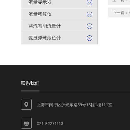
流量显示器
下一篇：
流量积算仪
蒸汽智能流量计
数显浮球液位计
联系我们
上海市闵行区沪光东路89号13幢1楼111室
021-52271113