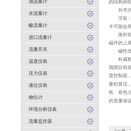
油流量计
的结构和
外壳功能
水流量计
浮装：浮
酸流量计
卡可能会
推杆组件
进口流量计
磁环的上
流量开关
磁性传感
科威勒（
温度仪表
我国目前
压力仪表
度控制器
量积算仪
液位仪表
铁、有色
物位计
的质量保
环境分析仪表
流量监控器
上一篇：