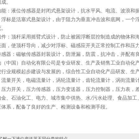
组成。
：液位传感器是封闭式悬架设计，抗水平风、电流、波浪和振
标是活塞式悬架设计，由于阻力为垂直冲击波和底网，一个浮
死。
：顶杆采用摇臂式设计，防止被困浮断层控制造成的物体和海
表面，使顶杆导向，减少对浮标、磁感应开关正常控制工作和压
器：磁敏传感器封装设计，防泄漏，防震，抗冲击，并配有良
中国）自动化有限公司是专业研发、生产及销售工业自动化产
按行业规模起步建设与发展的，综合性工业自动化产品研发、生
，流量开关，电磁流量计，涡轮流量计，齿轮流量计，涡街流量
，压力开关，压力传感器，压力变送器，压力控制器，压力表，
冶金、石油化工、电力、城市集中供热、水
污水处理、食品加工
/
证体系，配备了良好的生产、检测设备和检测手段。
了解一下液位变送器不同分类的特点