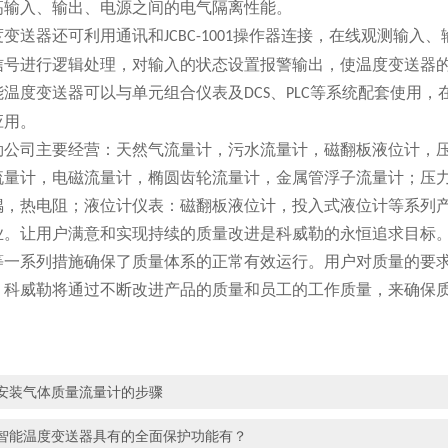
高输入、输出、电源之间的电气隔离性能。
送器还可利用通讯和
操作器连接，在线观测输入、
JCBC-1001
信号进行逻辑处理，对输入的状态设置报警输出，使温度变送器
能温度变送器可以与单元组合仪表及
、
等系统配套使用，
DCS
PLC
应用。
司主要经营：天然气流量计，污水流量计，磁翻板液位计，压
流量计，电磁流量计，椭圆齿轮流量计，金属管浮子流量计；压
偶，热电阻；液位计仪表：磁翻板液位计，投入式液位计等系列
业。让用户满意和实现持续的质量改进是科威勒的永恒追求目标
等一系列措施确保了质量体系的正常有效运行。用户对质量的要
。科威勒将通过不断改进产品的质量和员工的工作质量，来确保
安装气体质量流量计的步骤
智能温度变送器具有的全面保护功能有？