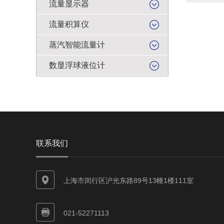
流量显示器
流量积算仪
蒸汽智能流量计
数显浮球液位计
联系我们
上海市闵行区沪光东路89号13幢1楼111室
021-52271113