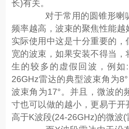
长
)
有关。
对于常用的圆锥形喇叭
频率越高，波束的聚焦性能越
实际使用中这是十分重要的，
宽的波束，如果安装不得当，
生的较多的虚假回波，例如
:
26GHz
雷达的典型波束角为
8°
波束角为
17°
。并且，微波的
寸也可以做的越小，更易于开
高于
K
波段
(24-26GHz)
的微波
(