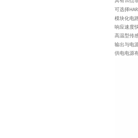
具有
点
10
可选择
HAR
模块化电
响应速度
高温型传
输出与电
供电电源