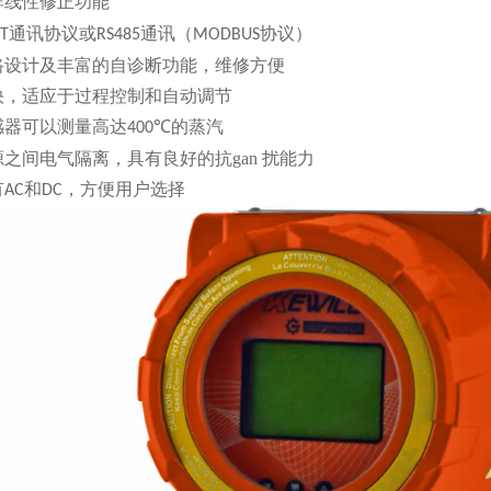
非线性修正功能
通讯协议或
通讯（
协议）
T
RS485
MODBUS
路设计及丰富的自诊断功能，维修方便
快，适应于过程控制和自动调节
感器可以测量高达
的蒸汽
400℃
源之间电气隔离，具有良好的抗
gan 扰能
力
有
和
，方便用户选择
AC
DC