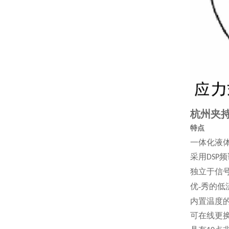
杭州夹持
特点
一体化液
采用
频
DSP
独立于信
优-秀的
内置温度
可在线更