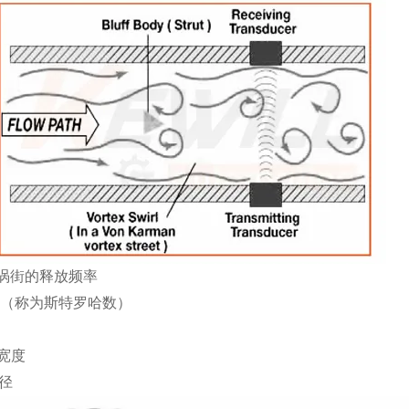
涡街的释放频率
（称为斯特罗哈数）
宽度
径