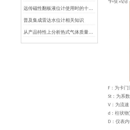
"
F=St ×V/d
远传磁性翻板液位计使用时的十点建议
普及集成雷达水位计相关知识
从产品特性上分析热式气体质量流量计的优劣
：为卡门
F
：为系数
St
：为流速
V
：柱状物
d
：仪表内
D