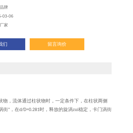
品牌
03-06
厂家
我们
留言询价
状物，流体通过柱状物时，一定条件下，在柱状两侧
涡街
，在
时，释放的旋涡zui稳定，卡门涡街
"
d/D=0.281