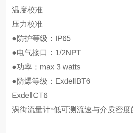
温度校准
压力校准
●
防护等级：
IP65
●
电气接口：
1/2NPT
●
功率：
max 3 watts
●
防爆等级：
ExdeⅡBT6
ExdeⅡCT6
涡街流量计*低可测流速与介质密度