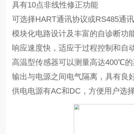
具有
10
点非线性修正功能
可选择
HART
通讯协议或
RS485
通
模块化电路设计及丰富的自诊断功
响应速度快，适应于过程控制和自
高温型传感器可以测量高达
400℃
的
输出与电源之间电气隔离，具有良
供电电源有
AC
和
DC
，方便用户选