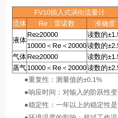
FV10
插入式涡街流量计
流体
Re
：雷诺数
准确度
Re
≥
20000
读数的
±1
液体
10000
＜
Re
＜
20000
读数的
±2
气体
Re
≥
20000
读数的
±1
蒸气
10000
＜
Re
＜
20000
读数的
±2
●
重复性：测量值的
±0.1%
●
响应时间：对输入的阶跃性变
●
稳定性：一年以上的稳定性是
●
环境温度的影响：超过工作温