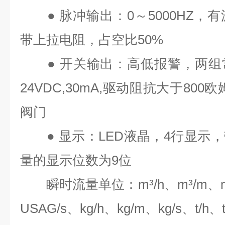
●
脉冲输出：
0
～
5000HZ
，有
带上拉电阻，占空比
50%
●
开关输出：高低报警，两组
24VDC,30mA,
驱动阻抗大于
800
欧
阀门
●
显示：
LED
液晶，
4
行显示，
量的显示位数为
9
位
瞬时流量单位：
m³/h
、
m³/m
、
USAG/s
、
kg/h
、
kg/m
、
kg/s
、
t/h
、