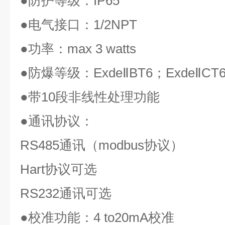
●
防护等级：
IP65
●
电气接口：
1/2NPT
●
功率：
max 3 watts
●
防爆等级：
ExdeⅡBT6
；
ExdeⅡCT
●
带
10
段非线性处理功能
●
通讯协议：
RS485
通讯（
modbus
协议）
Hart
协议可选
RS232
通讯可选
●
校准功能：
4 to20mA
校准