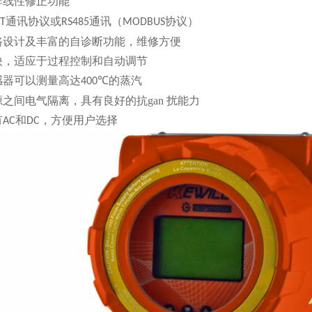
非线性修正功能
通讯协议或
通讯（
协议）
T
RS485
MODBUS
路设计及丰富的自诊断功能，维修方便
快，适应于过程控制和自动调节
感器可以测量高达
的蒸汽
400℃
源之间电气隔离，具有良好的抗
gan 扰能
力
有
和
，方便用户选择
AC
DC