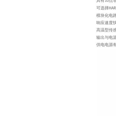
具有
点
10
可选择
HAR
模块化电
响应速度
高温型传
输出与电
供电电源