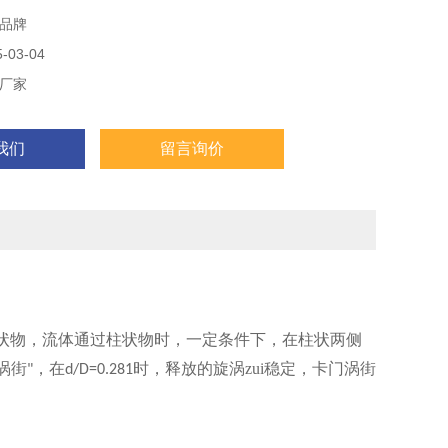
品牌
03-04
厂家
我们
留言询价
状物，流体通过柱状物时，一定条件下，在柱状两侧
涡街
，在
时，释放的旋涡zui稳定，卡门涡街
"
d/D=0.281