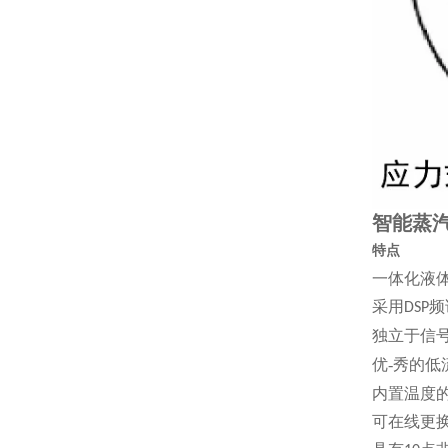
智能蒸
特点
一体化液
采用
频
DSP
独立于信
优-秀的
内置温度
可在线更