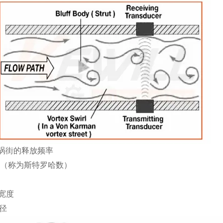
涡街的释放频率
（称为斯特罗哈数）
宽度
径