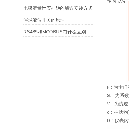
"
F=St ×V/d
电磁流量计应杜绝的错误安装方式
浮球液位开关的原理
RS485和MODBUS有什么区别和连接
：为卡门
F
：为系数
St
：为流速
V
：柱状物
d
：仪表内
D