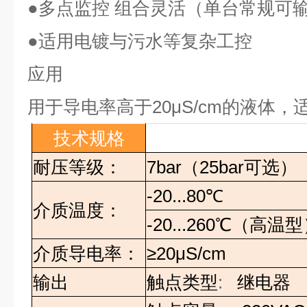
●
多点监控 组合灵活（单台常规可
●
适用电镀与污水等复杂工控
应用
用于导电率高于
20μS/cm
的液体，
技术规格
耐压等级：
7bar
（
25bar
可选）
-20...80
℃
介质温度：
-20...260
℃（高温型
介质导电率：
≥20
μS/cm
输出
触点类型
:
继电器