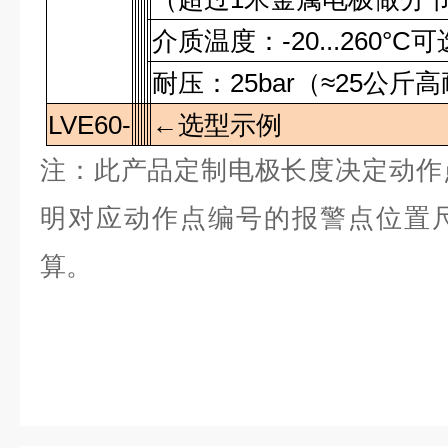
介质温度：
-20...260°C
可
耐压：
25bar
（
≈25
公斤高
LVE60-
←
选型示例
注：此产品定制电极长度决定动作
明对应动作点编号的报警点位置
算。