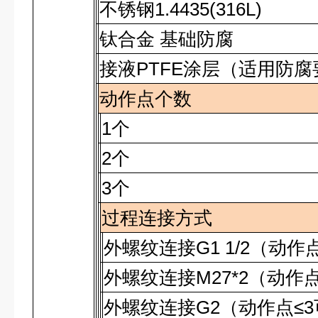
不锈钢
1.4435(316L)
钛合金
基础防腐
接液
PTFE
涂层（适用防腐
动作点个数
1
个
2
个
3
个
过程连接方式
外螺纹连接
G1 1/2
（动作
外螺纹连接
M27*2
（动作
外螺纹连接
G2
（动作点
≤3