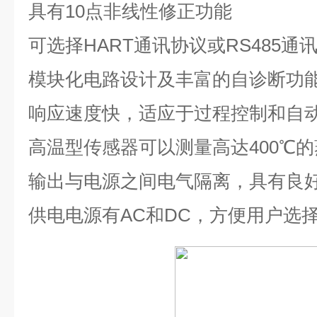
具有
10
点非线性修正功能
可选择
HART
通讯协议或
RS485
通
模块化电路设计及丰富的自诊断功
响应速度快，适应于过程控制和自
高温型传感器可以测量高达
400℃
的
输出与电源之间电气隔离，具有良
供电电源有
AC
和
DC
，方便用户选