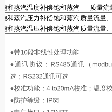
饱和蒸汽温度补偿
饱和蒸汽
质量流
饱和蒸汽压力补偿
饱和蒸汽
质量流量
饱和蒸汽温压补偿
饱和蒸汽
质量流量
●
带
10
段非线性处理功能
●
通讯协议：
RS485
通讯（
modbu
选；
RS232
通讯可选
●
校准功能：
4 to20mA
校准；温度
●
防护等级：
IP65