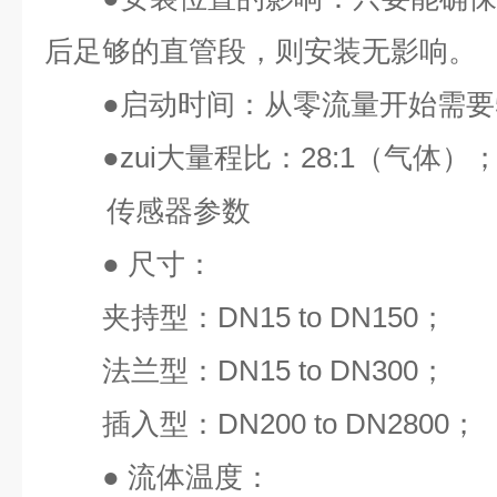
后足够的直管段，则安装无影响。
●
启动时间：从零流量开始需要
●
zui
大量程比：
28:1
（气体）
传感器参数
●
尺寸：
夹持型：
DN15 to DN150
；
法兰型：
DN15 to DN300
；
插入型：
DN200 to DN2800
；
●
流体温度：