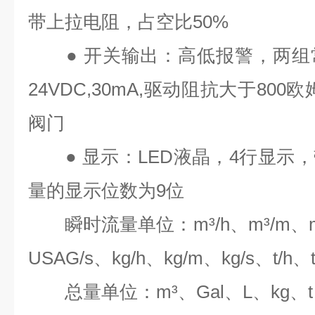
带上拉电阻，占空比
50%
●
开关输出：高低报警，两组
24VDC,30mA,
驱动阻抗大于
800
欧
阀门
●
显示：
LED
液晶，
4
行显示，
量的显示位数为
9
位
瞬时流量单位：
m³/h
、
m³/m
、
USAG/s
、
kg/h
、
kg/m
、
kg/s
、
t/h
、
总量单位：
m³
、
Gal
、
L
、
kg
、
t