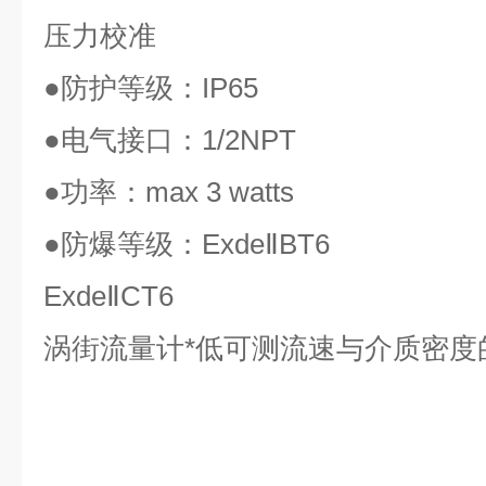
压力校准
●
防护等级：
IP65
●
电气接口：
1/2NPT
●
功率：
max 3 watts
●
防爆等级：
ExdeⅡBT6
ExdeⅡCT6
涡街流量计*低可测流速与介质密度