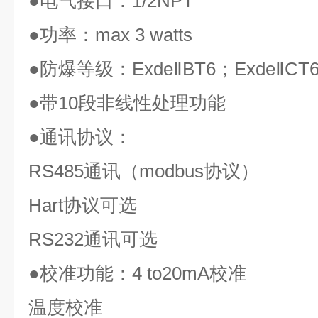
●
电气接口：
1/2NPT
●
功率：
max 3 watts
●
防爆等级：
ExdeⅡBT6
；
ExdeⅡCT
●
带
10
段非线性处理功能
●
通讯协议：
RS485
通讯（
modbus
协议）
Hart
协议可选
RS232
通讯可选
●
校准功能：
4 to20mA
校准
温度校准