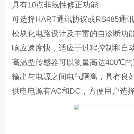
具有
10
点非线性修正功能
可选择
HART
通讯协议或
RS485
通
模块化电路设计及丰富的自诊断功
响应速度快，适应于过程控制和自
高温型传感器可以测量高达
400℃
的
输出与电源之间电气隔离，具有良
供电电源有
AC
和
DC
，方便用户选