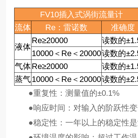
FV10
插入式涡街流量计
流体
Re
：雷诺数
准确度
Re
≥
20000
读数的
±1
液体
10000
＜
Re
＜
20000
读数的
±2
气体
Re
≥
20000
读数的
±1
蒸气
10000
＜
Re
＜
20000
读数的
±2
●
重复性：测量值的
±0.1%
●
响应时间：对输入的阶跃性变
●
稳定性：一年以上的稳定性是
●
环境温度的影响：超过工作温