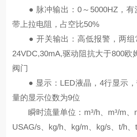
●
脉冲输出：
0
～
5000HZ
，有
带上拉电阻，占空比
50%
●
开关输出：高低报警，两组
24VDC,30mA,
驱动阻抗大于
800
欧
阀门
●
显示：
LED
液晶，
4
行显示，
量的显示位数为
9
位
瞬时流量单位：
m³/h
、
m³/m
、
USAG/s
、
kg/h
、
kg/m
、
kg/s
、
t/h
、