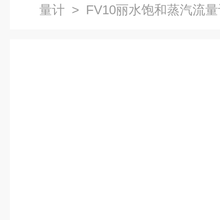
量计
> FV10丽水饱和蒸汽流