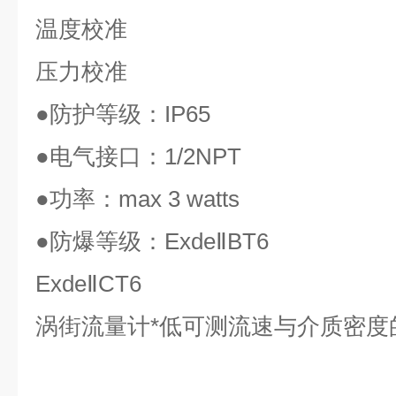
温度校准
压力校准
●
防护等级：
IP65
●
电气接口：
1/2NPT
●
功率：
max 3 watts
●
防爆等级：
ExdeⅡBT6
ExdeⅡCT6
涡街流量计*低可测流速与介质密度