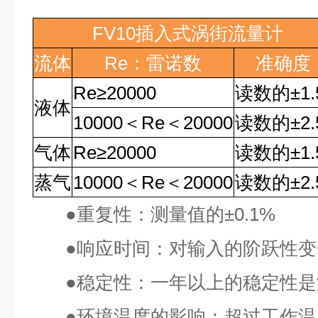
FV10
插入式涡街流量计
流体
Re
：雷诺数
准确度
Re
≥
20000
读数的
±1
液体
10000
＜
Re
＜
20000
读数的
±2
气体
Re
≥
20000
读数的
±1
蒸气
10000
＜
Re
＜
20000
读数的
±2
●
重复性：测量值的
±0.1%
●
响应时间：对输入的阶跃性变
●
稳定性：一年以上的稳定性是
●
环境温度的影响：超过工作温