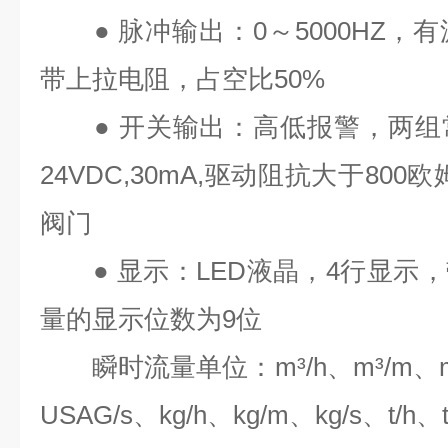
●
脉冲输出：
0
～
5000HZ
，有
带上拉电阻，占空比
50%
●
开关输出：高低报警，两组
24VDC,30mA,
驱动阻抗大于
800
欧
阀门
●
显示：
LED
液晶，
4
行显示，
量的显示位数为
9
位
瞬时流量单位：
m³/h
、
m³/m
、
USAG/s
、
kg/h
、
kg/m
、
kg/s
、
t/h
、