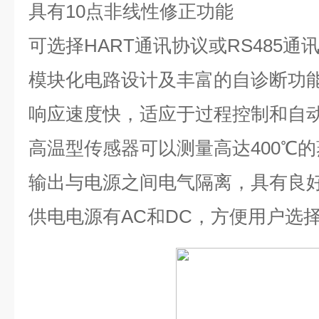
具有
10
点非线性修正功能
可选择
HART
通讯协议或
RS485
通
模块化电路设计及丰富的自诊断功
响应速度快，适应于过程控制和自
高温型传感器可以测量高达
400℃
的
输出与电源之间电气隔离，具有良
供电电源有
AC
和
DC
，方便用户选