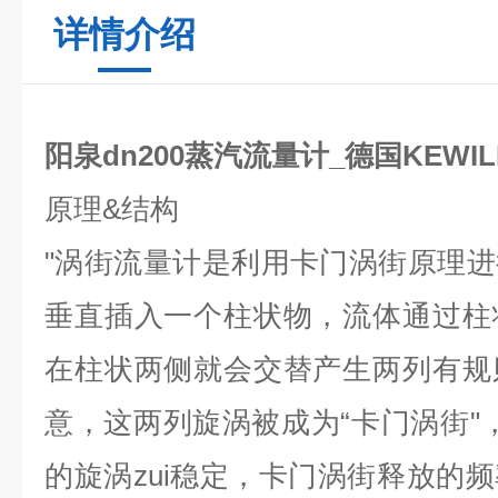
详情介绍
阳泉dn200蒸汽流量计_德国KEWIL
原理
&
结构
"
涡街流量计是利用卡门涡街原理进
垂直插入一个柱状物，流体通过柱
在柱状两侧就会交替产生两列有规
意，这两列旋涡被成为
“
卡门涡街
"
的旋涡zui稳定，卡门涡街释放的