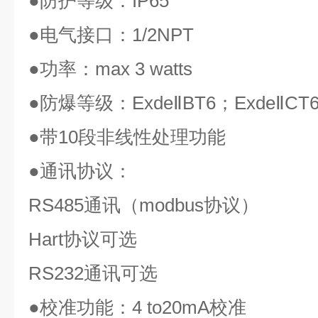
●
防护等级：
IP65
●
电气接口：
1/2NPT
●
功率：
max 3 watts
●
防爆等级：
ExdeⅡBT6
；
ExdeⅡCT
●
带
10
段非线性处理功能
●
通讯协议：
RS485
通讯（
modbus
协议）
Hart
协议可选
RS232
通讯可选
●
校准功能：
4 to20mA
校准