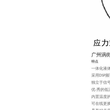
广州涡街
特点
一体化液
采用
频
DSP
独立于信
优-秀的
内置温度
可在线更