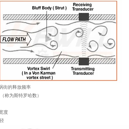
涡街的释放频率
（称为斯特罗哈数）
宽度
径