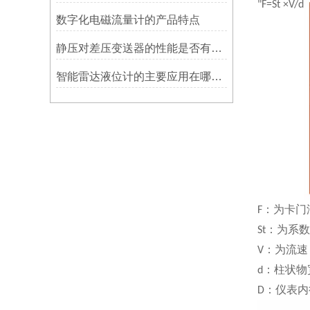
"
F=St ×V/d
数字化电磁流量计的产品特点
静压对差压变送器的性能是否有影响
智能雷达液位计的主要应用在哪里？
：为卡门
F
：为系数
St
：为流速
V
：柱状物
d
：仪表内
D