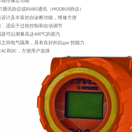
非线性修正功能
通讯协议或
通讯（
协议）
T
RS485
MODBUS
路设计及丰富的自诊断功能，维修方便
快，适应于过程控制和自动调节
感器可以测量高达
的蒸汽
400℃
源之间电气隔离，具有良好的抗
gan 扰能
力
有
和
，方便用户选择
AC
DC