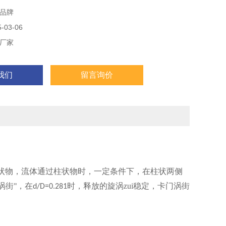
品牌
03-06
厂家
我们
留言询价
状物，流体通过柱状物时，一定条件下，在柱状两侧
涡街
，在
时，释放的旋涡zui稳定，卡门涡街
"
d/D=0.281