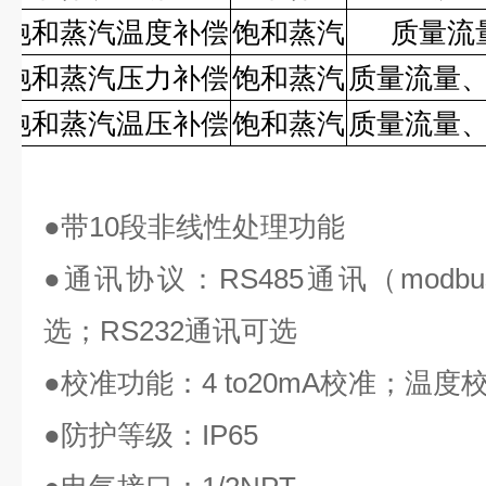
饱和蒸汽温度补偿
饱和蒸汽
质量流
饱和蒸汽压力补偿
饱和蒸汽
质量流量
饱和蒸汽温压补偿
饱和蒸汽
质量流量
●
带
10
段非线性处理功能
●
通讯协议：
RS485
通讯（
modbu
选；
RS232
通讯可选
●
校准功能：
4 to20mA
校准；温度
●
防护等级：
IP65