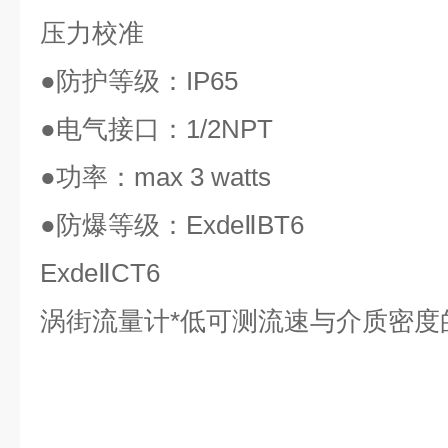
压力校准
●
防护等级：
IP65
●
电气接口：
1/2NPT
●
功率：
max 3 watts
●
防爆等级：
ExdeⅡBT6
ExdeⅡCT6
涡街流量计*低可测流速与介质密度