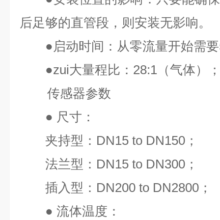
后足够的直管段，则安装无影响。
●
启动时间：从零流量开始需要
●
zui
大量程比：
28:1
（气体）
传感器参数
●
尺寸：
夹持型：
DN15 to DN150
；
法兰型：
DN15 to DN300
；
插入型：
DN200 to DN2800
；
●
流体温度：