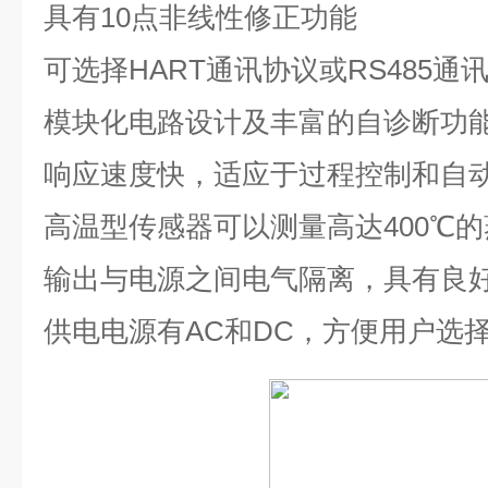
具有
10
点非线性修正功能
可选择
HART
通讯协议或
RS485
通
模块化电路设计及丰富的自诊断功
响应速度快，适应于过程控制和自
高温型传感器可以测量高达
400℃
的
输出与电源之间电气隔离，具有良
供电电源有
AC
和
DC
，方便用户选