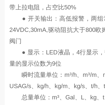
带上拉电阻，占空比
50%
●
开关输出：高低报警，两组
24VDC,30mA,
驱动阻抗大于
800
欧
阀门
●
显示：
LED
液晶，
4
行显示，
量的显示位数为
9
位
瞬时流量单位：
m³/h
、
m³/m
、
USAG/s
、
kg/h
、
kg/m
、
kg/s
、
t/h
、
总量单位：
m³
、
Gal
、
L
、
kg
、
t