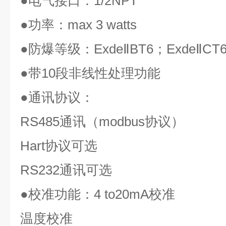
●
电气接口：
1/2NPT
●
功率：
max 3 watts
●
防爆等级：
ExdeⅡBT6
；
ExdeⅡCT
●
带
10
段非线性处理功能
●
通讯协议：
RS485
通讯（
modbus
协议）
Hart
协议可选
RS232
通讯可选
●
校准功能：
4 to20mA
校准
温度校准