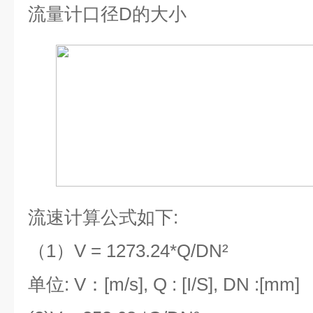
流量计口径
D
的大小
流速计算公式如下
:
（
1
）
V = 1273.24*Q/DN²
单位
: V
：
[m/s], Q : [I/S], DN :[mm]