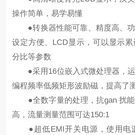
操作简单，易学易懂
●
转换器性能可靠、精度高、
设定方便、
LCD
显示，可以显示累
分比等参数
●
采用
16
位嵌入式微处理器，
编程频率低频矩形波励磁，提高了
●
全数字量的处理，抗
gan 扰能
高，流量测量范围可达
150:1
●
超低
EMI
开关电源，使用电