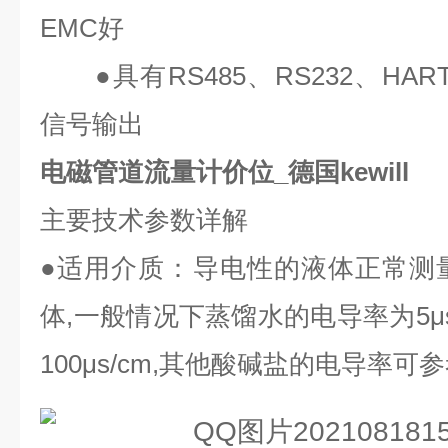
EMC
好
●
具有
RS485
、
RS232
、
HAR
信号输出
电磁管道流量计价位_德国kewill
主要技术参数详解
●
适用介质：导电性的液体正常测
体
,
一般情况下蒸馏水的电导率为
5μ
100μs/cm,
其他酸碱盐的电导率可参