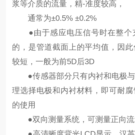
浆等介质的流量，精-准
度较高，
通常为
±0.5% ±0.2%
●
由于感应电压信号时在整个
的，是管道截面上的平均值，因此
较短，一般为前
5D
后
3D
●
传感器部分只有内衬和电极
理选择电极和内衬材料，即可耐腐
的使用
●
双向测量系统，可测量正向流
●
高清晰度背光
LCD
显示，汉