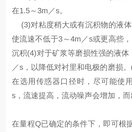
在
1.5
～
3m
／
s
。
(3)
对粘度稍大或有沉积物的液体
使流速不低于
3
～
4m
／
s
或更高些，
沉积
(4)
对于矿浆等磨损性强的液体
／
s
，以降低对衬里和电极的磨损。
在选用传惑器口径时，尽可能使
s
，流速提高，流动噪声会增加，而
在量程
Q
已确定的条件下，即可根