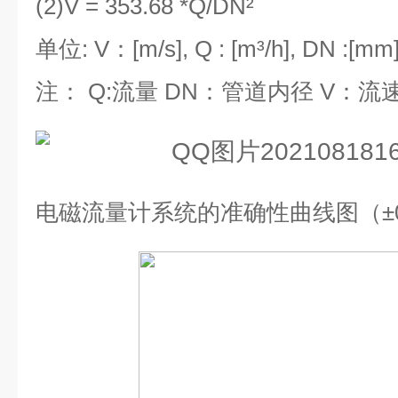
(2)V = 353.68 *Q/DN²
单位
: V
：
[m/s], Q : [m³/h], DN :[mm
注：
Q:
流量
DN
：管道内径
V
：流
电磁流量计系统的准确性曲线图（±