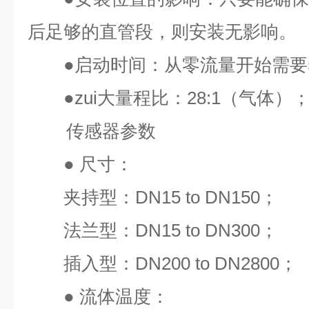
后足够的直管段，则安装无影响。
●
启动时间：从零流量开始需要
●
zui
大量程比：
28:1
（气体）
传感器参数
●
尺寸：
夹持型：
DN15 to DN150
；
法兰型：
DN15 to DN300
；
插入型：
DN200 to DN2800
；
●
流体温度：