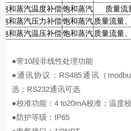
饱和蒸汽温度补偿
饱和蒸汽
质量流
饱和蒸汽压力补偿
饱和蒸汽
质量流量
饱和蒸汽温压补偿
饱和蒸汽
质量流量
●
带
10
段非线性处理功能
●
通讯协议：
RS485
通讯（
modbu
选；
RS232
通讯可选
●
校准功能：
4 to20mA
校准；温度
●
防护等级：
IP65