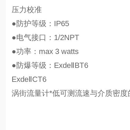
压力校准
●
防护等级：
IP65
●
电气接口：
1/2NPT
●
功率：
max 3 watts
●
防爆等级：
ExdeⅡBT6
ExdeⅡCT6
涡街流量计*低可测流速与介质密度