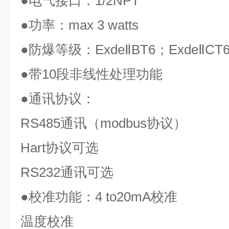
●
电气接口：
1/2NPT
●
功率：
max 3 watts
●
防爆等级：
ExdeⅡBT6
；
ExdeⅡCT
●
带
10
段非线性处理功能
●
通讯协议：
RS485
通讯（
modbus
协议）
Hart
协议可选
RS232
通讯可选
●
校准功能：
4 to20mA
校准
温度校准