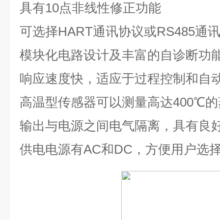
具有
10
点非线性修正功能
可选择
HART
通讯协议或
RS485
通
模块化电路设计及丰富的自诊断功
响应速度快，适应于过程控制和自
高温型传感器可以测量高达
400℃
的
输出与电源之间电气隔离，具有良
供电电源有
AC
和
DC
，方便用户选