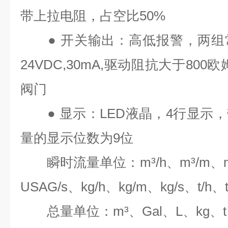
带上拉电阻，占空比
50%
●
开关输出：高低报警，两组
24VDC,30mA,
驱动阻抗大于
800
欧
阀门
●
显示：
LED
液晶，
4
行显示，
量的显示位数为
9
位
瞬时流量单位：
m³/h
、
m³/m
、
USAG/s
、
kg/h
、
kg/m
、
kg/s
、
t/h
、
总量单位：
m³
、
Gal
、
L
、
kg
、
t