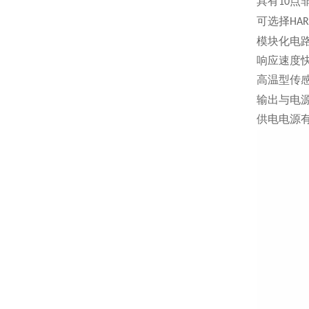
具有
点
10
可选择
HAR
模块化电
响应速度
高温型传
输出与电
供电电源