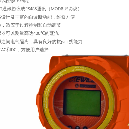
非线性修正功能
通讯协议或
通讯（
协议）
T
RS485
MODBUS
路设计及丰富的自诊断功能，维修方便
快，适应于过程控制和自动调节
感器可以测量高达
的蒸汽
400℃
源之间电气隔离，具有良好的抗
gan 扰能
力
有
和
，方便用户选择
AC
DC