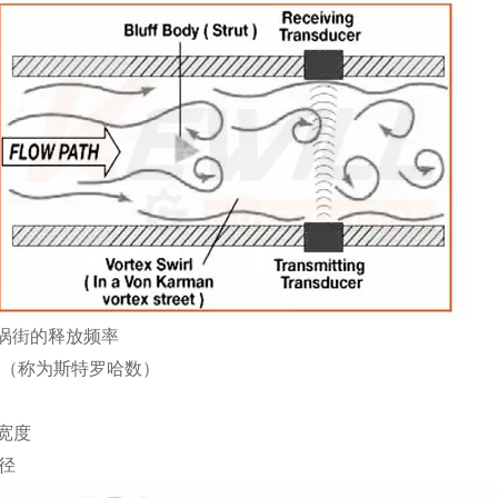
涡街的释放频率
（称为斯特罗哈数）
宽度
径