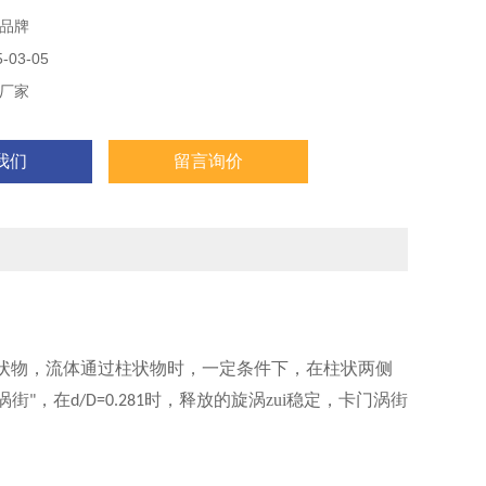
品牌
03-05
厂家
我们
留言询价
状物，流体通过柱状物时，一定条件下，在柱状两侧
涡街
，在
时，释放的旋涡zui稳定，卡门涡街
"
d/D=0.281