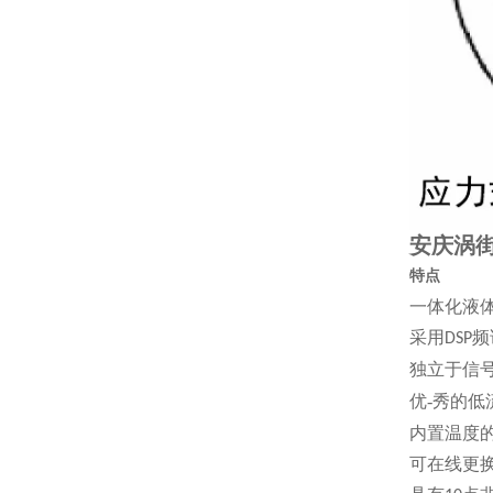
安庆涡街
特点
一体化液
采用
频
DSP
独立于信
优-秀的
内置温度
可在线更