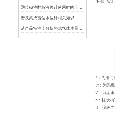
"
F=St ×V/d
远传磁性翻板液位计使用时的十点建议
普及集成雷达水位计相关知识
从产品特性上分析热式气体质量流量计的优劣
：为卡门
F
：为系数
St
：为流速
V
：柱状物
d
：仪表内
D