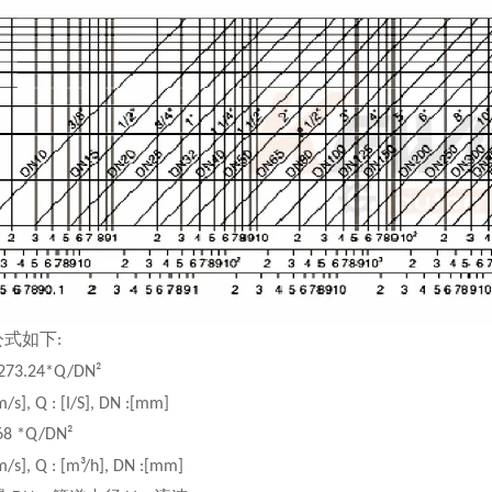
公式如下
:
1273.24*Q/DN²
m/s], Q : [I/S], DN :[mm]
.68 *Q/DN²
m/s], Q : [m³/h], DN :[mm]