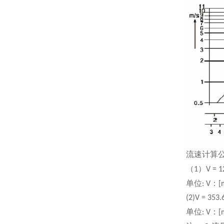
流速计算
（
）
1
V = 
单位
：
: V
[
(2)V = 353
单位
：
: V
[