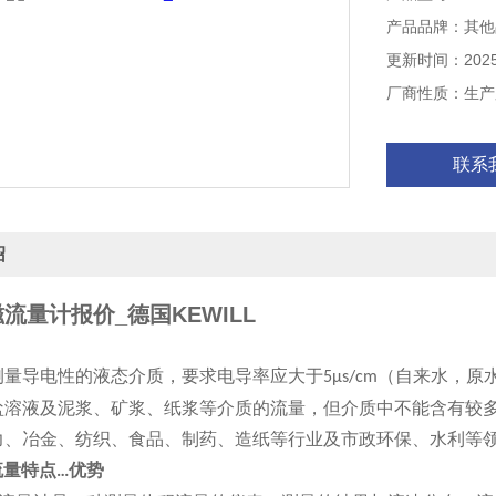
产品品牌：其他
更新时间：2025-
厂商性质：生产
联系
绍
流量计报价_德国KEWILL
导电性的液态介质，要求电导率应大于
（自来水，原
5μs/cm
盐溶液及泥浆、矿浆、纸浆等介质的流量，但介质中不能含有较
力、冶金、纺织、食品、制药、造纸等行业及市政环保、水利等
流量特点
优势
…