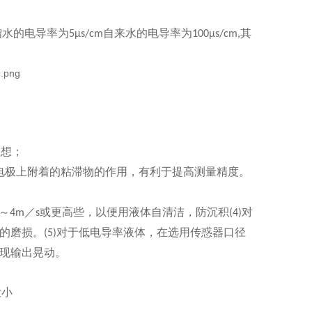
馏水的电导率为
自来水的电导率为
其
5μs/cm
100μs/cm,
理想；
电极上附着的粘滞物的作用，有利于提高测量精度。
～
／
或更高些，以便用液体自清洁，防沉积
对
4m
s
(4)
的磨损。
对于低电导率液体，在选用传惑器口径
(5)
现输出晃动。
大小