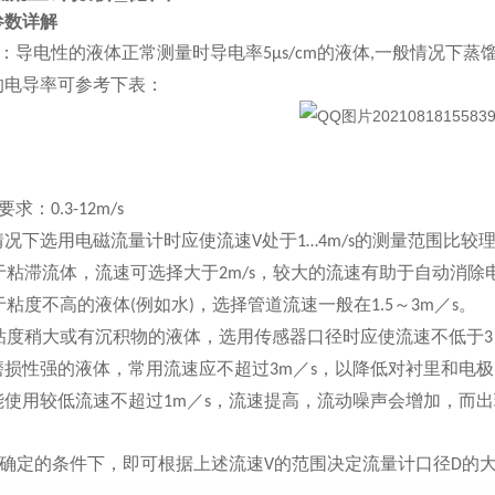
参数详解
：导电性的液体正常测量时导电率
的液体
一般情况下蒸
5μs/cm
,
的电导率可参考下表：
要求：
0.3-12m/s
下选用电磁流量计时应使流速
处于
的测量范围比较
V
1…4m/s
于粘滞流体，流速可选择大于
，较大的流速有助于自动消除
2m/s
于粘度不高的液体
例如水
，选择管道流速一般在
～
／
。
(
)
1.5
3m
s
粘度稍大或有沉积物的液体，选用传感器口径时应使流速不低于
3
磨损性强的液体，常用流速应不超过
／
，以降低对衬里和电极
3m
s
能使用较低流速不超过
／
，流速提高，流动噪声会增加，而出
1m
s
确定的条件下，即可根据上述流速
的范围决定流量计口径
的
V
D