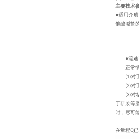
主要技术
适用介质
●
他酸碱盐
流速
●
正常情况
对
(1)
对
(2)
对
(3)
于矿浆等
时，尽可
在量程
已
Q