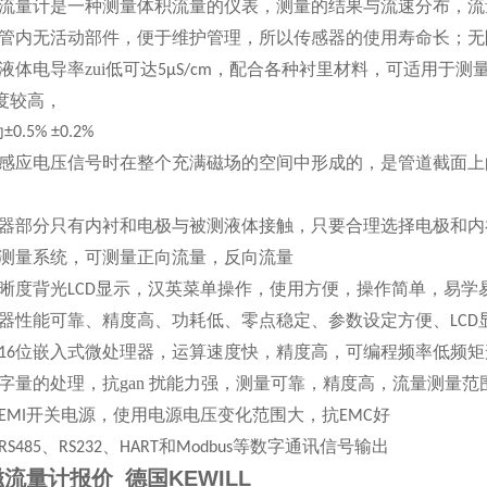
流量计是一种测量体积流量的仪表，测量的结果与流速分布，流
管内无活动部件，便于维护管理，所以传感器的使用寿命长；无
液体电导率zui低可达
，配合各种衬里材料，可适用于测
5μS/cm
度较高，
为
±0.5% ±0.2%
感应电压信号时在整个充满磁场的空间中形成的，是管道截面上
器部分只有内衬和电极与被测液体接触，只要合理选择电极和内
测量系统，可测量正向流量，反向流量
晰度背光
显示，汉英菜单操作，使用方便，操作简单，易学
LCD
器性能可靠、精度高、功耗低、零点稳定、参数设定方便、
LCD
位嵌入式微处理器，运算速度快，精度高，可编程频率低频矩
16
字量的处理，抗
gan 扰能
力强，测量可靠，精度高，流量测量范
开关电源，使用电源电压变化范围大，抗
好
EMI
EMC
、
、
和
等数字通讯信号输出
RS485
RS232
HART
Modbus
流量计报价_德国KEWILL