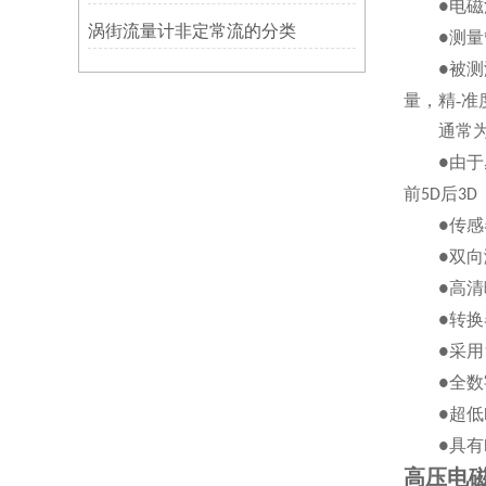
电磁
●
涡街流量计非定常流的分类
测量
●
被测
●
量，精-准
通常
由于
●
前
后
5D
3D
传感
●
双向
●
高清
●
转换
●
采用
●
全数
●
超低
●
具有
●
高压电磁