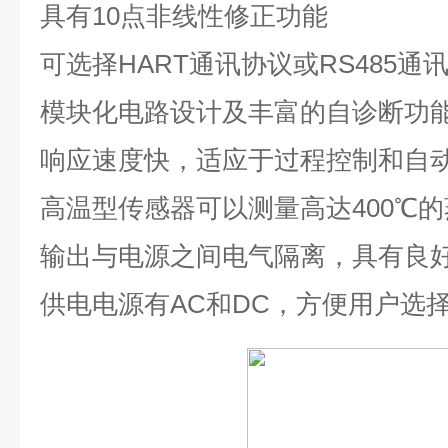
具有
10
点非线性修正功能
可选择
HART
通讯协议或
RS485
通
模块化电路设计及丰富的自诊断功
响应速度快，适应于过程控制和自
高温型传感器可以测量高达
400℃
的
输出与电源之间电气隔离，具有良
供电电源有
AC
和
DC
，方便用户选