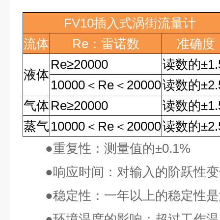
FV10
插入式涡街流量计
流体
Re
：雷诺数
准确度
Re
≥
20000
读数的
±1
液体
10000
＜
Re
＜
20000
读数的
±2
气体
Re
≥
20000
读数的
±1
蒸气
10000
＜
Re
＜
20000
读数的
±2
●
重复性：测量值的
±0.1%
●
响应时间：对输入的阶跃性变
●
稳定性：一年以上的稳定性是
●
环境温度的影响：超过工作温