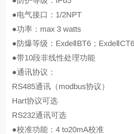
●
防护等级：
IP65
●
电气接口：
1/2NPT
●
功率：
max 3 watts
●
防爆等级：
ExdeⅡBT6
；
ExdeⅡCT
●
带
10
段非线性处理功能
●
通讯协议：
RS485
通讯（
modbus
协议）
Hart
协议可选
RS232
通讯可选
●
校准功能：
4 to20mA
校准