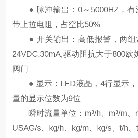
●
脉冲输出：
0
～
5000HZ
，有
带上拉电阻，占空比
50%
●
开关输出：高低报警，两组
24VDC,30mA,
驱动阻抗大于
800
欧
阀门
●
显示：
LED
液晶，
4
行显示，
量的显示位数为
9
位
瞬时流量单位：
m³/h
、
m³/m
、
USAG/s
、
kg/h
、
kg/m
、
kg/s
、
t/h
、