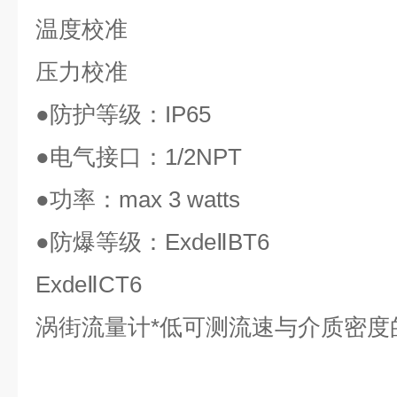
温度校准
压力校准
●
防护等级：
IP65
●
电气接口：
1/2NPT
●
功率：
max 3 watts
●
防爆等级：
ExdeⅡBT6
ExdeⅡCT6
涡街流量计*低可测流速与介质密度