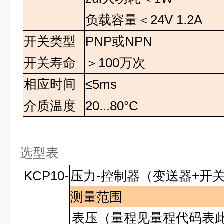
负载容量
＜
24V 1.2A
开关类型
PNP
或
NPN
开关寿命
＞100万次
相应时间
≤
5ms
介质温度
20...80°C
选型表
KCP10-
压力-控制器（变送器+开
测量范围
表压（量程见量程代码表