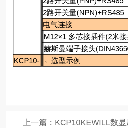
2
路开关量
(PNP)+RS485
2
路开关量
(NPN)+RS485
电气连接
M12×1
多芯接插件(
2
米接
赫斯曼端子接头
(DIN4365
KCP10-
←选型示例
上一篇：
KCP10KEWILL