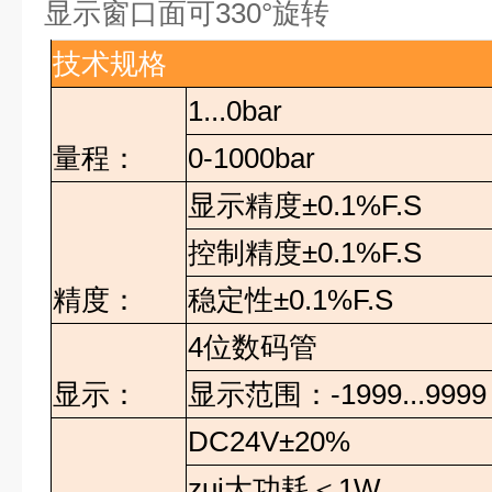
显示窗口面可
330°
旋转
技术规格
1...0bar
量程：
0-1000bar
显示精度
±0.1%F.S
控制精度
±0.1%F.S
精度：
稳定性
±0.1%F.S
4
位数码管
显示：
显示范围
：
-1999...9999
DC24V±20%
zui
大功耗
＜
1W