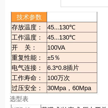
技术参数
存放温度：
45...130
℃
工作温度：
45...130
℃
开 关：
100VA
重复性能：
±5
％
电气连接：
6.3*0.8
插片
工作寿命：
100
万次
过压安全：
30Mpa
，
60Mpa
选型表