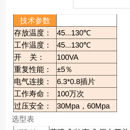
技术参数
存放温度：
45...130
℃
工作温度：
45...130
℃
开 关：
100VA
重复性能：
±5
％
电气连接：
6.3*0.8
插片
工作寿命：
100
万次
过压安全：
30Mpa
，
60Mpa
选型表