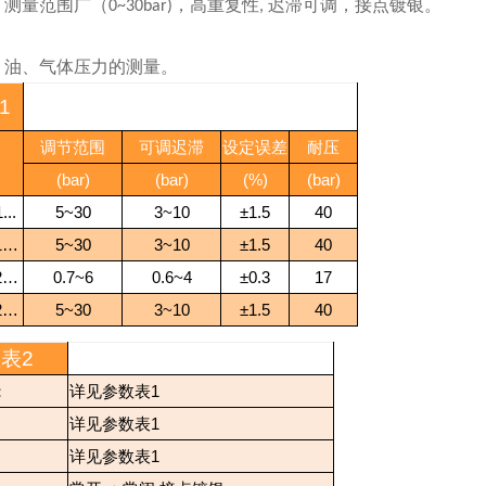
，测量范围广（
，高重复性
迟滞可调，接点镀银。
0~30bar)
,
、油、气体压力的测量。
1
调节范围
可调迟滞
设定误差
耐压
(bar)
(bar)
(%)
(bar)
...
5~30
3~10
±1.5
40
1…
5~30
3~10
±1.5
40
2…
0.7~6
0.6~4
±0.3
17
2…
5~30
3~10
±1.5
40
数表
2
：
详见参数表
1
详见参数表
1
详见参数表
1