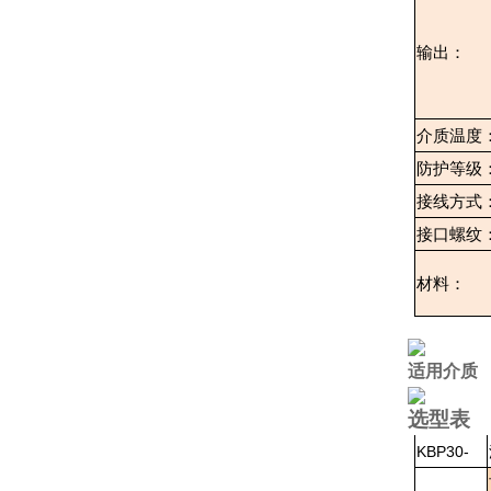
输出：
介质温度
防护等级
接线方式
接口螺纹
材料：
适用介质
选型表
KBP30-