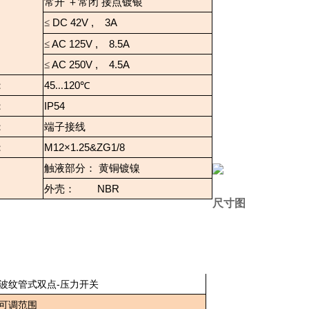
常开 ＋常闭 接点镀银
≤
DC 42V ,
3A
≤
AC 125V , 8.5A
≤
AC 250V , 4.5A
：
45
...
120
℃
：
IP54
：
端子接线
：
M12×1.25&ZG1/8
触液部分： 黄铜镀镍
外壳：
NBR
尺寸图
波纹管式双点-压力开关
可调范围