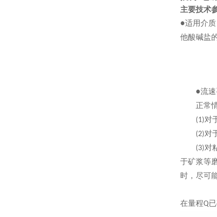
主要技术
适用介质
●
他酸碱盐
流速
●
正常情况
对
(1)
对
(2)
对
(3)
于矿浆等
时，尽可
在量程
已
Q