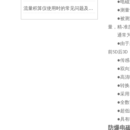
电磁
●
流量积算仪使用时的常见问题及设置
测量
●
被测
●
量，精-准
通常
由于
●
前
后
5D
3D
传感
●
双向
●
高清
●
转换
●
采用
●
全数
●
超低
●
具有
●
防爆电磁