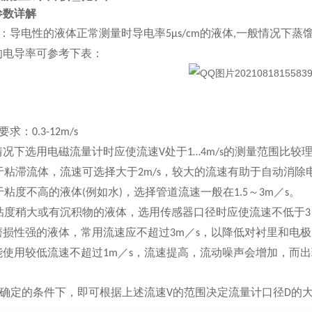
参数详解
：导电性的液体正常测量时导电率
的液体
一般情况下蒸
5μs/cm
,
的电导率可参考下表：
要求：
0.3-12m/s
下选用电磁流量计时应使流速
处于
的测量范围比较
V
1…4m/s
于粘滞流体，流速可选择大于
，较大的流速有助于自动消除
2m/s
于粘度不高的液体
例如水
，选择管道流速一般在
～
／
。
(
)
1.5
3m
s
粘度稍大或有沉积物的液体，选用传感器口径时应使流速不低于
3
磨损性强的液体，常用流速应不超过
／
，以降低对衬里和电极
3m
s
能使用较低流速不超过
／
，流速提高，流动噪声会增加，而出
1m
s
确定的条件下，即可根据上述流速
的范围决定流量计口径
的
V
D