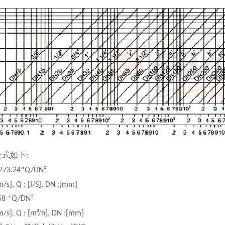
公式如下
:
1273.24*Q/DN²
m/s], Q : [I/S], DN :[mm]
.68 *Q/DN²
m/s], Q : [m³/h], DN :[mm]