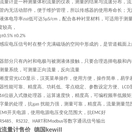
流量计是一种测量体积流量的仪表，测量的结果与流速分布，流
管内无活动部件，便于维护管理，所以传感器的使用寿命长；无
液体电导率zui低可达
，配合各种衬里材料，可适用于测
5μS/cm
度较高，
为
±0.5% ±0.2%
感应电压信号时在整个充满磁场的空间中形成的，是管道截面上
器部分只有内衬和电极与被测液体接触，只要合理选择电极和内
测量系统，可测量正向流量，反向流量
晰度背光
显示，汉英菜单操作，使用方便，操作简单，易学
LCD
器性能可靠、精度高、功耗低、零点稳定、参数设定方便、
LCD
位嵌入式微处理器，运算速度快，精度高，可编程频率低频矩
16
字量的处理，抗
gan 扰能
力强，测量可靠，精度高，流量测量范
开关电源，使用电源电压变化范围大，抗
好
EMI
EMC
、
、
和
等数字通讯信号输出
RS485
RS232
HART
Modbus
流量计售价_德国kewill