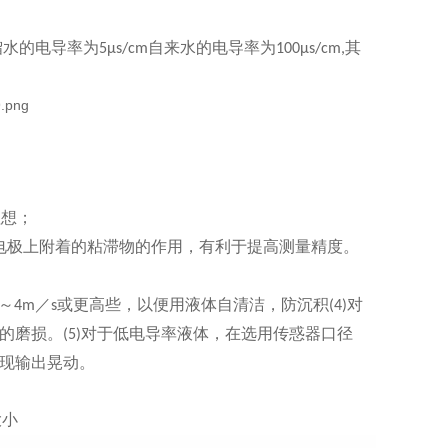
馏水的电导率为
自来水的电导率为
其
5μs/cm
100μs/cm,
理想；
电极上附着的粘滞物的作用，有利于提高测量精度。
～
／
或更高些，以便用液体自清洁，防沉积
对
4m
s
(4)
的磨损。
对于低电导率液体，在选用传惑器口径
(5)
现输出晃动。
大小