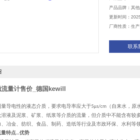
产品品牌：其他
更新时间：2025-
厂商性质：生产
联系
绍
流量计售价_德国kewill
导电性的液态介质，要求电导率应大于
（自来水，原
5μs/cm
盐溶液及泥浆、矿浆、纸浆等介质的流量，但介质中不能含有较
力、冶金、纺织、食品、制药、造纸等行业及市政环保、水利等
流量特点
优势
…