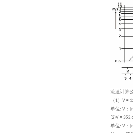
流速计算
（
）
1
V = 
单位
：
: V
[
(2)V = 353
单位
：
: V
[