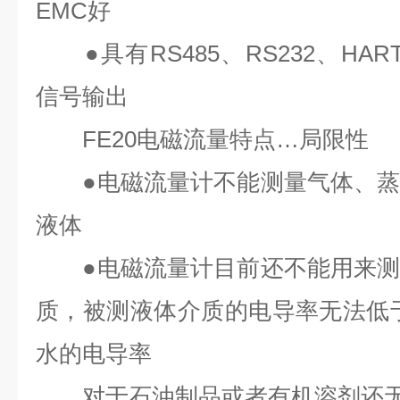
EMC
好
●
具有
RS485
、
RS232
、
HAR
信号输出
FE20
电磁流量特点
…
局限性
●
电磁流量计不能测量气体、
液体
●
电磁流量计目前还不能用来
质，被测液体介质的电导率无法低
水的电导率
对于石油制品或者有机溶剂还无