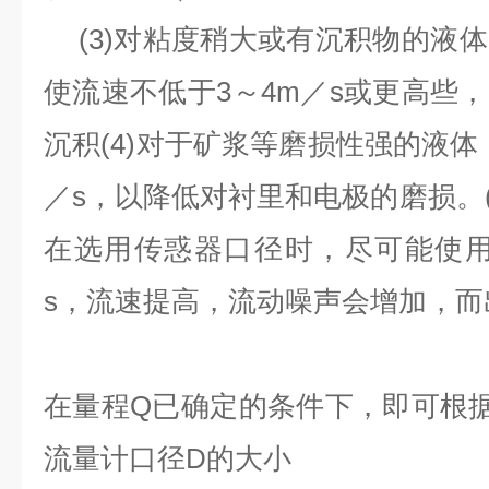
(3)
对粘度稍大或有沉积物的液体
使流速不低于
3
～
4m
／
s
或更高些，
沉积
(4)
对于矿浆等磨损性强的液体
／
s
，以降低对衬里和电极的磨损。
在选用传惑器口径时，尽可能使
s
，流速提高，流动噪声会增加，而
在量程
Q
已确定的条件下，即可根
流量计口径
D
的大小