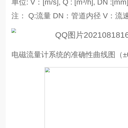
单位
: V
：
[m/s], Q : [m³/h], DN :[mm
注：
Q:
流量
DN
：管道内径
V
：流
电磁流量计系统的准确性曲线图（±