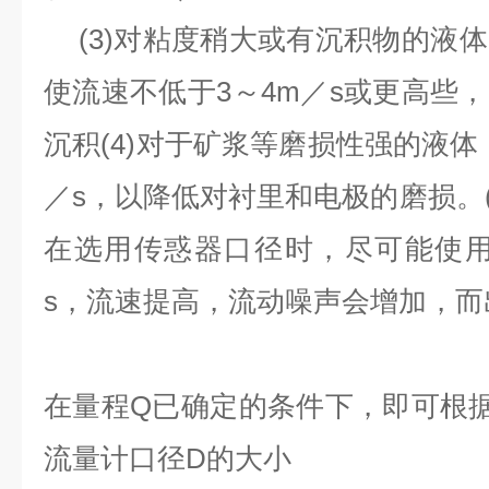
(3)
对粘度稍大或有沉积物的液体
使流速不低于
3
～
4m
／
s
或更高些，
沉积
(4)
对于矿浆等磨损性强的液体
／
s
，以降低对衬里和电极的磨损。
在选用传惑器口径时，尽可能使
s
，流速提高，流动噪声会增加，而
在量程
Q
已确定的条件下，即可根
流量计口径
D
的大小