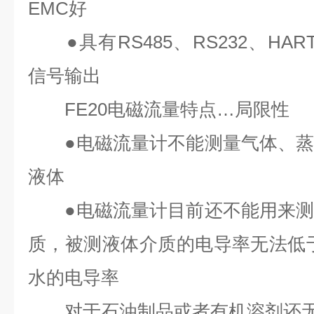
EMC
好
●
具有
RS485
、
RS232
、
HAR
信号输出
FE20
电磁流量特点
…
局限性
●
电磁流量计不能测量气体、
液体
●
电磁流量计目前还不能用来
质，被测液体介质的电导率无法低
水的电导率
对于石油制品或者有机溶剂还无