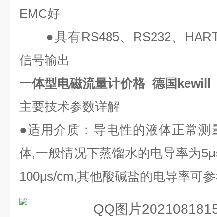
EMC
好
●
具有
RS485
、
RS232
、
HAR
信号输出
一体型电磁流量计价格_德国kewill
主要技术参数详解
●
适用介质：导电性的液体正常测
体
,
一般情况下蒸馏水的电导率为
5μ
100μs/cm,
其他酸碱盐的电导率可参