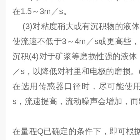
在
1.5
～
3m
／
s
。
(3)
对粘度稍大或有沉积物的液体
使流速不低于
3
～
4m
／
s
或更高些，
沉积
(4)
对于矿浆等磨损性强的液体
／
s
，以降低对衬里和电极的磨损。
在选用传惑器口径时，尽可能使
s
，流速提高，流动噪声会增加，而
在量程
Q
已确定的条件下，即可根