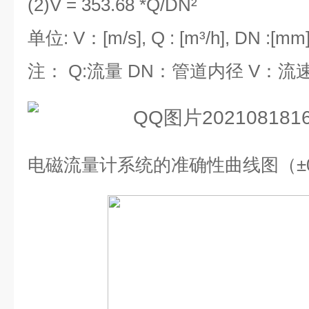
(2)V = 353.68 *Q/DN²
单位
: V
：
[m/s], Q : [m³/h], DN :[mm
注：
Q:
流量
DN
：管道内径
V
：流
电磁流量计系统的准确性曲线图（±