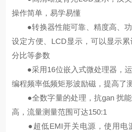
操作简单，易学易懂
●
转换器性能可靠、精度高、
设定方便、
LCD
显示，可以显示累
分比等参数
●
采用
16
位嵌入式微处理器，
编程频率低频矩形波励磁，提高了
●
全数字量的处理，抗
gan 扰能
高，流量测量范围可达
150:1
●
超低
EMI
开关电源，使用电