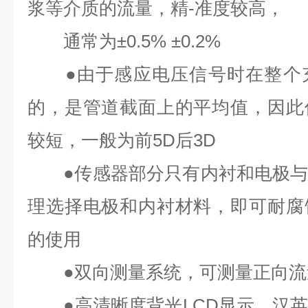
浆等介质的流量，精-准
度较高，
通常为
±0.5% ±0.2%
●
由于感应电压信号时在整个
的，是管道截面上的平均值，因此
较短，一般为前
5D
后
3D
●
传感器部分只有内衬和电极
理选择电极和内衬材料，即可耐腐
的使用
●
双向测量系统，可测量正向流
●
高清晰度背光
LCD
显示，汉