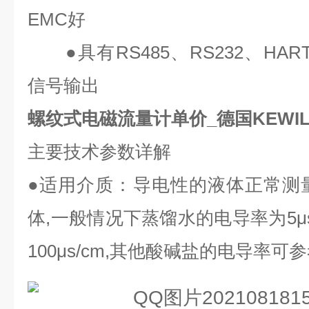
EMC
好
●
具有
RS485
、
RS232
、
HAR
信号输出
螺纹式电磁流量计单价_德国KEWIL
主要技术参数详解
●
适用介质：导电性的液体正常测
体
,
一般情况下蒸馏水的电导率为
5μ
100μs/cm,
其他酸碱盐的电导率可参