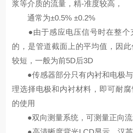
浆等介质的流量，精-准
度较高，
通常为
±0.5% ±0.2%
●
由于感应电压信号时在整个
的，是管道截面上的平均值，因此
较短，一般为前
5D
后
3D
●
传感器部分只有内衬和电极
理选择电极和内衬材料，即可耐腐
的使用
●
双向测量系统，可测量正向流
●
高清晰度背光
LCD
显示，汉