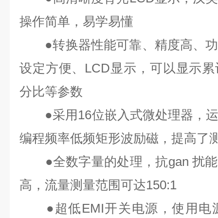
操作简单，易学易懂
●
转换器性能可靠、精度高、
设定方便、
LCD
显示，可以显示累
分比等参数
●
采用
16
位嵌入式微处理器，
编程频率低频矩形波励磁，提高了
●
全数字量的处理，抗
gan 扰能
高，流量测量范围可达
150:1
●
超低
EMI
开关电源，使用电