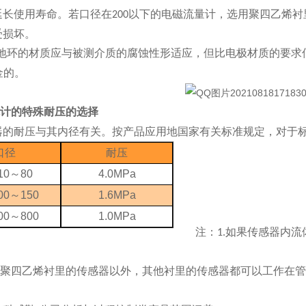
延长使用寿命。若口径在
以下的电磁流量计，选用聚四乙烯衬
200
受损坏。
地环的材质应与被测介质的腐蚀性形适应，但比电极材质的要求
金的。
计的特殊耐压的选择
器的耐压与其内径有关。按产品应用地国家有关标准规定，对于
口径
耐压
10
～
80
4.0MPa
00
～
150
1.6MPa
00
～
800
1.0MPa
注：
如果传感器内流
1.
聚四乙烯衬里的传感器以外，其他衬里的传感器都可以工作在管