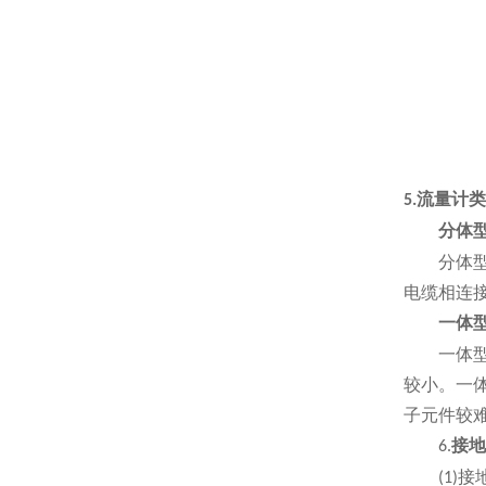
流量计类
5.
分体
分体型是
电缆相连
一体
一体型是
较小。一
子元件较
接地
6.
接
(1)