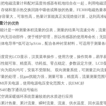
把电磁流量计和配对温度传感器有机地结合在一起，利用电磁流量计
存储和显示热交换回路中吸收或释放的热量。FE30H电磁热量
内存容量大，可靠性高，热量计算能真正实现焓值计算，达到高准
量计
的优势
能计是一种测量体积流量的仪表，测量的结果与流速分布，流量
无活动部件，便于维护管理，所以传感器的使用寿命长；无阻
导率*低可达5μS/cm，配合各种衬里材料，可适用于测量各种
背光LCD显示，汉英菜单操作，使用方便，操作简单，易学
能可靠、精度高、功耗低、零点稳定、参数设定方便、LCD显
为双向均可，安装不受限制。 双向测量系统，可测量正向流
量的处理，抗
gan扰能
力强，测量可靠，精度高，流量测量范围可达
I开关电源，使用电源电压变化范围大，抗EMC好
485数字通讯信号输出
调采暖循环系统普遍较差的水质进行应用
计热量、累计流量、瞬时流量、流速、供水温度、回水温度