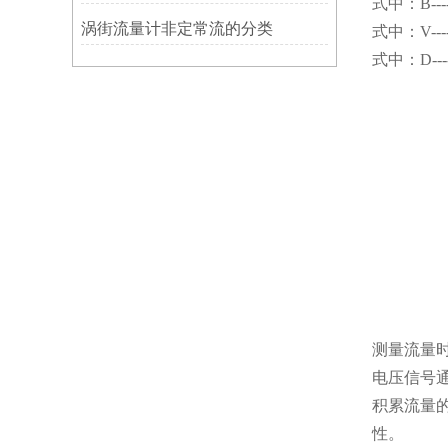
式中：B---
涡街流量计非定常流的分类
式中：V--
式中：D--
测量流量
电压信号
积累流量
性。