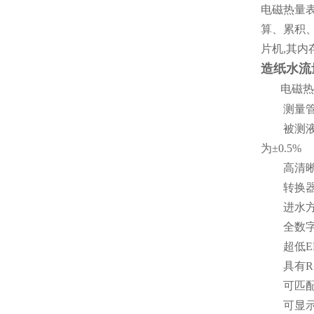
电磁热量表
算、累积、
片机,其
造纸水流
电磁热
测量管内
被测液体电
为±0.5%
高清晰度
转换器性
进水方向
全数字
超低EM
具有RS
可匹配空
可显示累