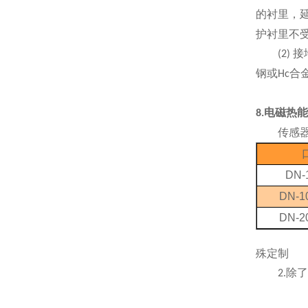
的衬里，
护衬里不
接
(2)
钢或
合
Hc
电磁热能
8.
传感
DN-
DN-1
DN-2
殊定制
除了
2.