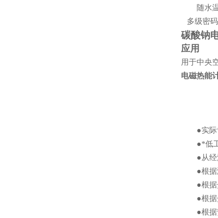
随水温的
多级密码
碳酸钠电
应用
用于中央
电磁热能
●实际*
●*低工
●从经济
●根据测
●根据介
●根据介
●根据安