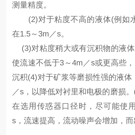
测量精度。
(2)
对于粘度不高的液体
(
例如
在
1.5
～
3m
／
s
。
(3)
对粘度稍大或有沉积物的液体
使流速不低于
3
～
4m
／
s
或更高些，
沉积
(4)
对于矿浆等磨损性强的液体
／
s
，以降低对衬里和电极的磨损。
在选用传惑器口径时，尽可能使
s
，流速提高，流动噪声会增加，而