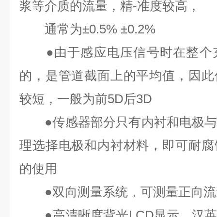
浆等介质的流量，精-准
度较高，
通常为
±0.5% ±0.2%
●
由于感应电压信号时在整个
的，是管道截面上的平均值，因此
较短，一般为前
5D
后
3D
●
传感器部分只有内衬和电极
理选择电极和内衬材料，即可耐腐
的使用
●
双向测量系统，可测量正向流
●
高清晰度背光
LCD
显示，汉