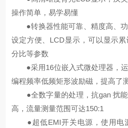
操作简单，易学易懂
●
转换器性能可靠、精度高、
设定方便、
LCD
显示，可以显示累
分比等参数
●
采用
16
位嵌入式微处理器，
编程频率低频矩形波励磁，提高了
●
全数字量的处理，抗
gan 扰能
高，流量测量范围可达
150:1
●
超低
EMI
开关电源，使用电