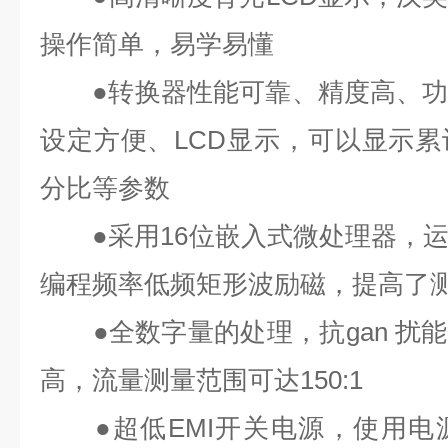
操作简单，易学易懂
●
转换器性能可靠、精度高、
设定方便、
LCD
显示，可以显示累
分比等参数
●
采用
16
位嵌入式微处理器，
编程频率低频矩形波励磁，提高了
●
全数字量的处理，抗
gan 扰能
高，流量测量范围可达
150:1
●
超低
EMI
开关电源，使用电