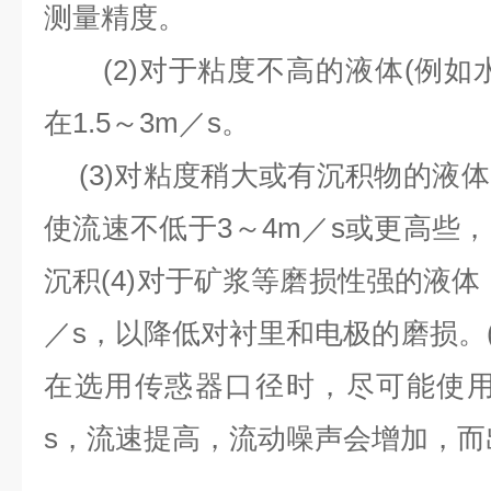
测量精度。
(2)
对于粘度不高的液体
(
例如
在
1.5
～
3m
／
s
。
(3)
对粘度稍大或有沉积物的液体
使流速不低于
3
～
4m
／
s
或更高些，
沉积
(4)
对于矿浆等磨损性强的液体
／
s
，以降低对衬里和电极的磨损。
在选用传惑器口径时，尽可能使
s
，流速提高，流动噪声会增加，而