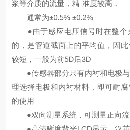
浆等介质的流量，精-准
度较高，
通常为
±0.5% ±0.2%
●
由于感应电压信号时在整个
的，是管道截面上的平均值，因此
较短，一般为前
5D
后
3D
●
传感器部分只有内衬和电极
理选择电极和内衬材料，即可耐腐
的使用
●
双向测量系统，可测量正向流
●
高清晰度背光
LCD
显示，汉