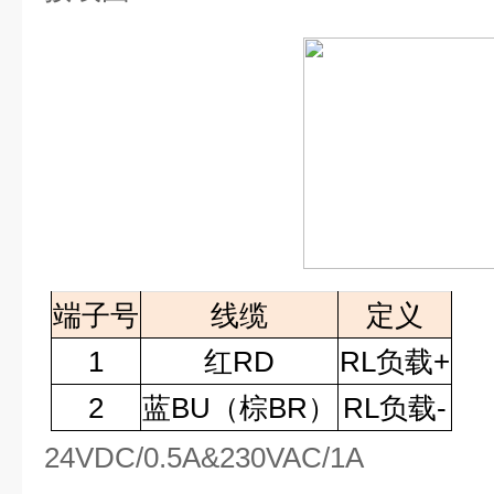
端子号
线缆
定义
1
红
RD
RL
负载+
2
蓝
BU
（棕
BR
）
RL
负载-
24VDC/0.5A&230VAC/1A