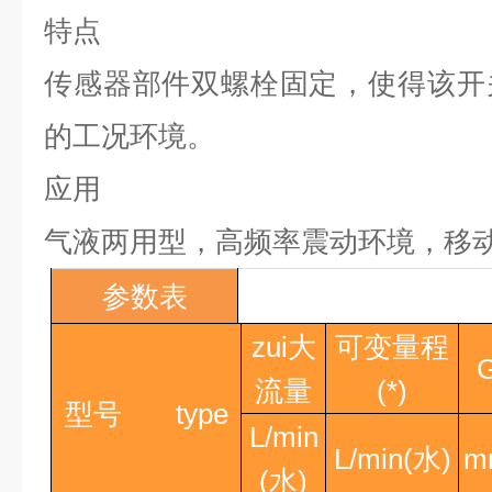
特点
传感器部件双螺栓固定，使得该开
的工况环境。
应用
气液两用型，高频率震动环境，移
参数表
zui大
可变量程
流量
(*)
型号
type
L/min
L/min(
水
)
m
(
水
)