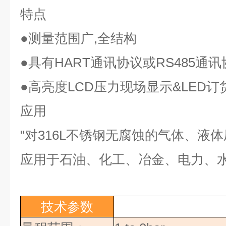
特点
●
测量范围广
,
全结构
●
具有
HART
通讯协议或
RS485
通讯
●
高亮度
LCD
压力现场显示
&LED
订
应用
"
对
316L
不锈钢无腐蚀的气体、液体
应用于石油、化工、冶金、电力、
技术参数