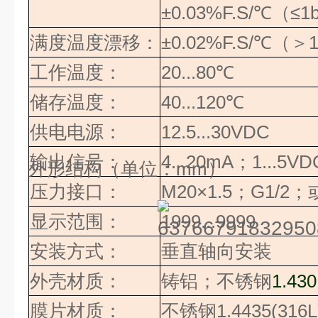
±0.03%F.S/
℃（≤
1
满度温度漂移：
±0.02%F.S/
℃（＞
1
工作温度：
20...80
℃
储存温度：
40...120
℃
供电电源：
12.5...30VDC
输出信号：
4
...
20mA
；
1
...
5VD
外形结构（单位：
mm
）
压力接口：
M20×1.5
；
G1/2
；
显示范围：
1999...9999
安装方式：
垂直轴向安装
外壳材质：
铸铝；不锈钢
1.430
膜片材质：
不锈钢
1.4435(316L