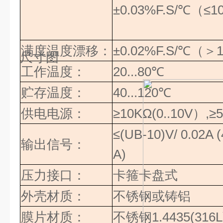
±0.03%F.S/
℃（≤
1
满度温度漂移：
±0.02%F.S/
℃（＞
尺寸图
工作温度：
20...80
℃
贮存温度：
40...120
℃
供电电源：
≥
10KΩ(0..10V
）
,
≥
≤(UB-10)V/ 0.02A (
输出信号：
A)
压力接口：
卡箍卡盘式
外壳材质：
不锈钢或铸铝
膜片材质：
不锈钢
1.4435(316