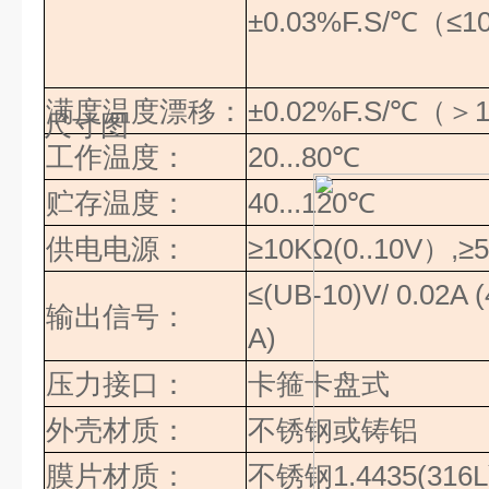
±0.03%F.S/
℃（≤
1
满度温度漂移：
±0.02%F.S/
℃（＞
尺寸图
工作温度：
20...80
℃
贮存温度：
40...120
℃
供电电源：
≥
10KΩ(0..10V
）
,
≥
≤(UB-10)V/ 0.02A (
输出信号：
A)
压力接口：
卡箍卡盘式
外壳材质：
不锈钢或铸铝
膜片材质：
不锈钢
1.4435(316