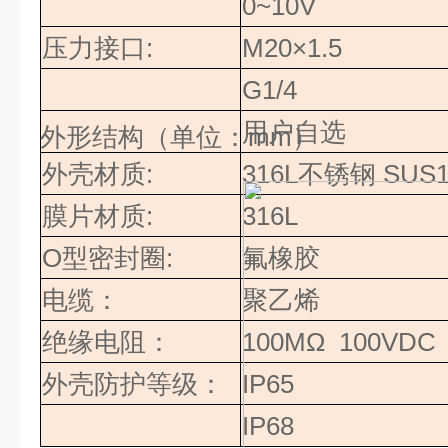
0~10V
压力接口
:
M20×1.5
G1/4
用户自选
外形结构（单位：
mm
）
外壳材质
:
316L
不锈钢
SUS1
膜片材质
:
316L
O
型密封圈
:
氟橡胶
电缆：
聚乙烯
绝缘电阻：
100MΩ 100VDC
外壳防护等级：
IP65
IP68