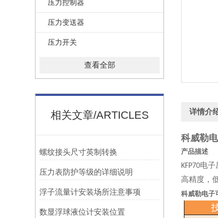
压力控制器
压力变送器
压力开关
查看全部
详情介
相关文章/ARTICLES
科威勒电
螺纹接头尺寸英制转换
产品描述
电子
KFP70
压力表防护等级的详细说明
高精度，
浮子流量计安装场所注意事项
科威勒电子
数显浮球液位计安装位置