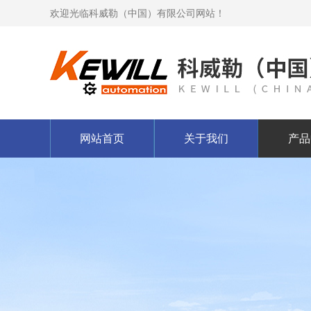
欢迎光临科威勒（中国）有限公司网站！
网站首页
关于我们
产品