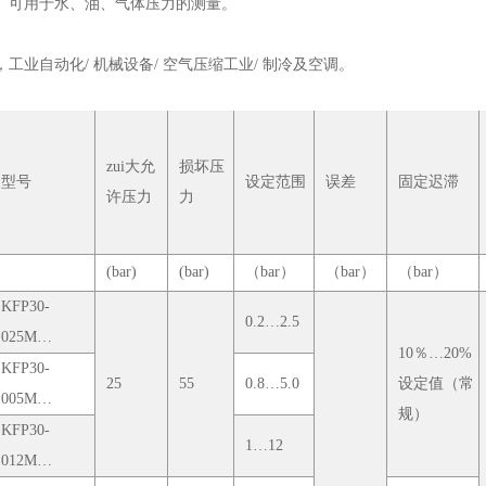
。可用于水、油、气体压力的测量。
，工业自动化
/ 机械设备/ 空气压缩工业/ 制冷及空调。
zui大允
损坏压
型号
设定范围
误差
固定迟滞
许压力
力
(bar)
(bar)
（bar）
（bar）
（bar）
KFP30-
0.2…2.5
025M…
10％…20%
KFP30-
25
55
0.8…5.0
设定值（常
005M…
规）
KFP30-
1…12
012M…