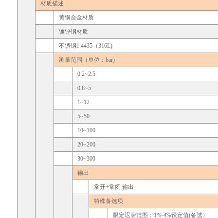
材质描述
黄铜合金材质
镀锌钢材质
不锈钢1.4435（316L)
测量范围（单位：bar)
0.2~2.5
0.8~5
1~12
5~50
10~100
20~200
30~300
输出
常开+常闭 输出
特殊备选项
限定迟滞范围：1%-4%设定值(备选）