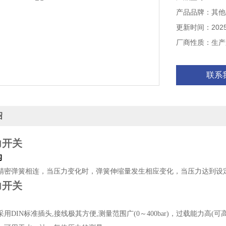
产品品牌：其他
更新时间：2025-
厂商性质：生产
联系
绍
力开关
构
精密弹簧相连，当压力变化时，弹簧伸缩量发生相应变化，当压力达到设
力开关
采用
DIN标准插头,接线极其方便,测量范围广(0～400bar)，过载能力高(