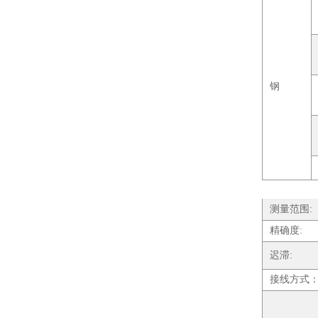
钢
测量范围:
精确度:
迟滞:
接线方式