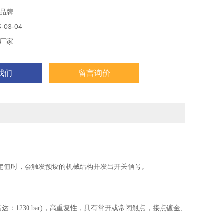
品牌
03-04
厂家
我们
留言询价
定值时，会触发预设的机械结构并发出开关信号。
可高达：1230 bar)，高重复性，具有常开或常闭触点，接点镀金,