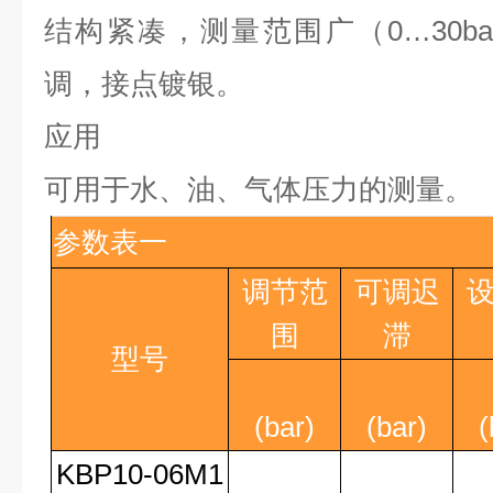
结构紧凑，测量范围广（
0…30ba
调，接点镀银。
应用
可用于水、油、气体压力的测量。
参数表一
调节范
可调迟
围
滞
型号
(bar)
(bar)
(
KBP10-06M1