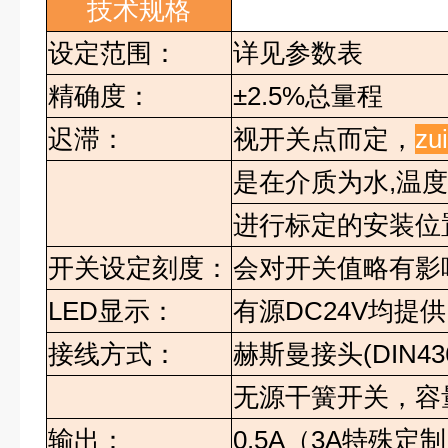
技术规格
设定范围：
详见参数表
精确度：
±2.5%
总量程
迟滞：
视开关点而定，
zu
是在介质为水
,
温
进行标定的安装位
开关设定刻度：
会对开关值略有影
LED
显示：
有源
DC24V
均提供
接线方式：
赫斯曼接头
(DIN43
无源干簧开关，容
输出：
0.5A
（
3A
特殊定制