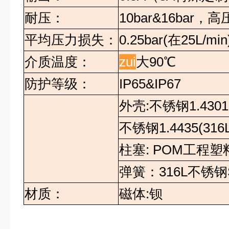
耐压：
10bar&16bar
，高
平均压力损失：
0.25bar(
在
25L/min
介质温度：
zui
大
90
℃
防护等级：
IP65&IP67
外壳
:
不锈钢
1.4301
不锈钢
1.4435(316
柱塞
: POM
工程塑
弹簧：
316L
不锈钢
材质：
磁体
:
钡