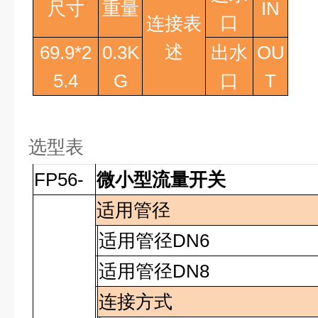
尺寸
重量
IN
口
连接表
述
69.9*2
0.3K
出水
OU
5.4
G
口
T
选型表
FP56-
微小型流量开关
适用管径
适用管径
DN6
适用管径
DN8
连接方式