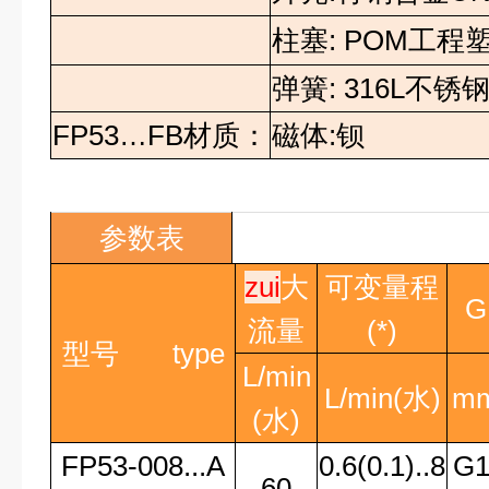
柱塞
: POM
工程
弹簧
: 316L
不锈
FP53…FB
材质：
磁体
:
钡
参数表
zui
大
可变量程
G
流量
(*)
型号
type
L/min
L/min(
水
)
m
(
水
)
FP53-008...A
0.6(0.1)..8
G1
60