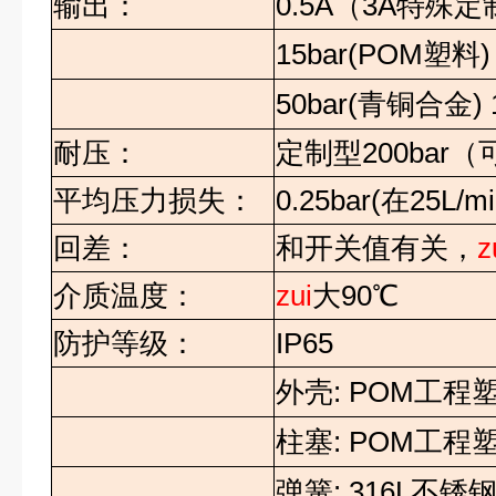
输出：
0.5A
（
3A
特殊定
15bar(POM
塑料
)
50bar(
青铜合金
)
耐压：
定制型
200bar
（
平均压力损失：
0.25bar(
在
25L/mi
回差：
和开关值有关，
z
介质温度：
zui
大
90
℃
防护等级：
IP65
外壳
: POM
工程
柱塞
: POM
工程
弹簧
: 316L
不锈