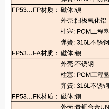
FP53…FP
材质：
磁体
:
钡
外壳
:
阳极氧化铝
柱塞
: POM
工程
弹簧
: 316L
不锈
FP53…FA
材质：
磁体
:
钡
外壳
:
不锈钢
柱塞
: POM
工程
弹簧
: 316L
不锈
FP53…FK
材质：
磁体
:
钡
外壳
:
青铜合金
UN