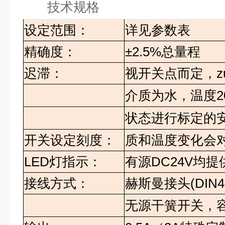
技术规格
设定范围：
详见参数表
精确度：
±2.5%
总量程
迟滞：
视开关点而定，zu
介质为水，温度
2
状态进行标定的
开关设定刻度：
质和温度变化会
LED
灯指示：
有源
DC24V
均提
接线方式：
赫斯曼接头
(DIN4
无源干簧开关，