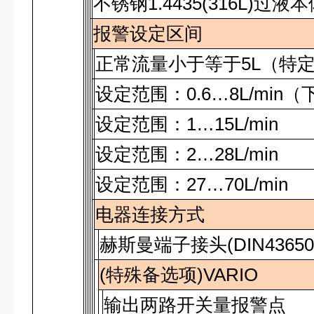
不锈钢
1.4435(316L)
过液本
报警设定区间
正常流量小于等于
5L
（特
设定范围：
0.6…8L/min
（
设定范围：
1…15L/min
设定范围：
2…28L/min
设定范围：
27…70L/min
电器连接方式
赫斯曼端子接头
(DIN43650
(
特殊备选项
)VARIO
输出两路开关量报警点