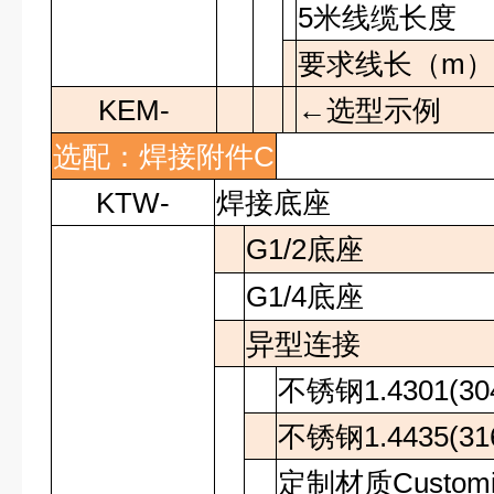
5
米线缆长度
要求线长
（
m
KEM-
←选型示例
选配：焊接附件
C
KTW-
焊接底座
G1/2
底座
G1/4
底座
异型连接
不锈钢
1.4301(30
不锈钢
1.4435(31
定制材质
Custom