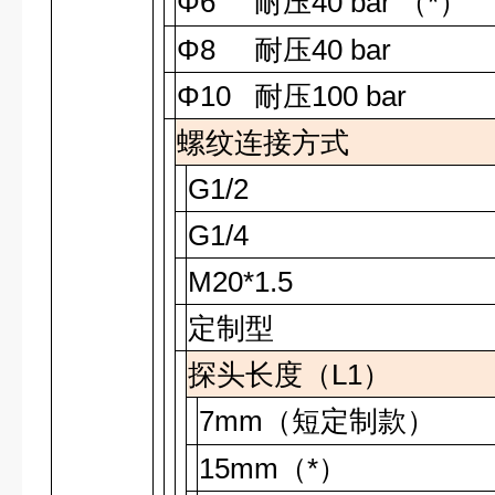
Φ6
40 bar
*
耐压
（
）
Φ8
耐压
40 bar
Φ10
耐压
100 bar
螺纹连接方式
G1/2
G1/4
M20*1.5
定制型
探头长度（L1）
7mm
（短定制款）
15mm
（
*
）