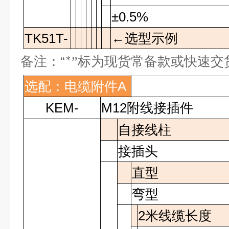
±0.5%
TK51T-
←选型示例
“
备注：
”标为现货常备款或快速交
*
选配：电缆附件
A
KEM-
M12
附线接插件
自接线柱
接插头
直型
弯型
2
米线缆长度